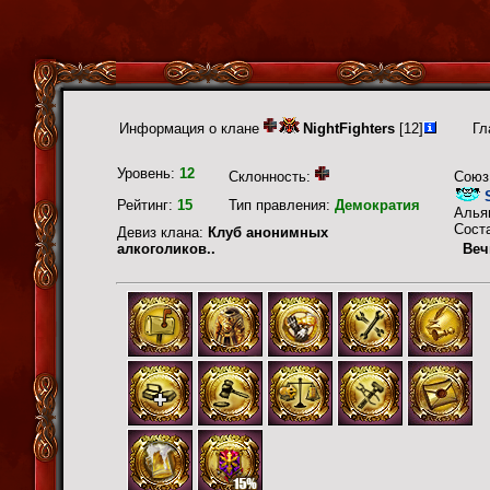
Информация о клане
NightFighters
[12]
Гл
Уровень:
12
Склонность:
Союз
Рейтинг:
15
Тип правления:
Демократия
Алья
Сост
Девиз клана:
Клуб анонимных
алкоголиков..
Веч