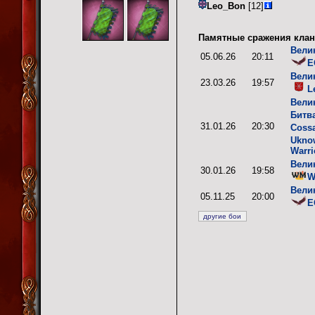
Leo_Bon
[12]
Памятные сражения клан
Вели
05.06.26
20:11
E
Вели
23.03.26
19:57
L
Вели
Битв
31.01.26
20:30
Coss
Ukno
Warri
Вели
30.01.26
19:58
W
Вели
05.11.25
20:00
E