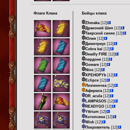
Флаги Клана
Бойцы клана
Zhmaka
[12]
Драконий Шип
[12]
Тверской синяк
[12]
Юлия
[12]
Димитриус
[12]
Cobra kai
[12]
Deadly FIRE
[12]
пердоне
[12]
Goware
[12]
Nios
[12]
XPEHOPYb
[12]
Eclipce
[12]
Лезгиночка
[12]
Аферюга
[12]
DR_acula
[12]
LAMPASOS
[12]
READYGO
[12]
Yttrium
[12]
Котопсина
[12]
Wish
[12]
Покровитель
[12]