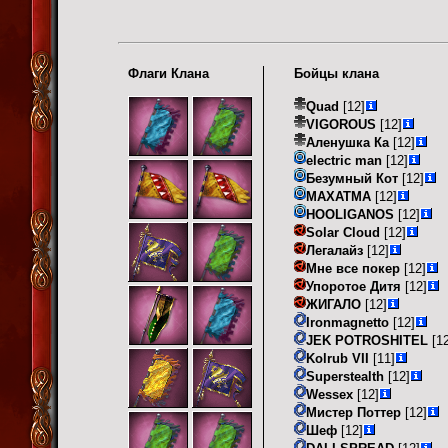
Флаги Клана
Бойцы клана
Quad
[12]
VIGOROUS
[12]
Аленушка Ка
[12]
electric man
[12]
Безумный Кот
[12]
МАХАТМА
[12]
HOOLIGANOS
[12]
Solar Cloud
[12]
Легалайз
[12]
Мне все покер
[12]
Упоротое Дитя
[12]
ЖИГАЛО
[12]
Ironmagnetto
[12]
JEK POTROSHITEL
[12
Kolrub VII
[11]
Superstealth
[12]
Wessex
[12]
Мистер Поттер
[12]
Шеф
[12]