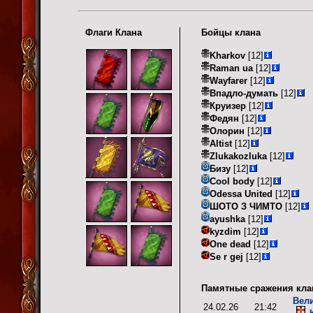
Флаги Клана
Бойцы клана
Kharkov
[12]
Raman ua
[12]
Wayfarer
[12]
Впадло-думать
[12]
Круизер
[12]
Федян
[12]
Олорин
[12]
Altist
[12]
Zlukakozluka
[12]
Бизу
[12]
Cool body
[12]
Odessa United
[12]
ШОТО З ЧИМТО
[12]
ayushka
[12]
kyzdim
[12]
One dead
[12]
Se r gej
[12]
Памятные сражения кла
Вел
24.02.26
21:42