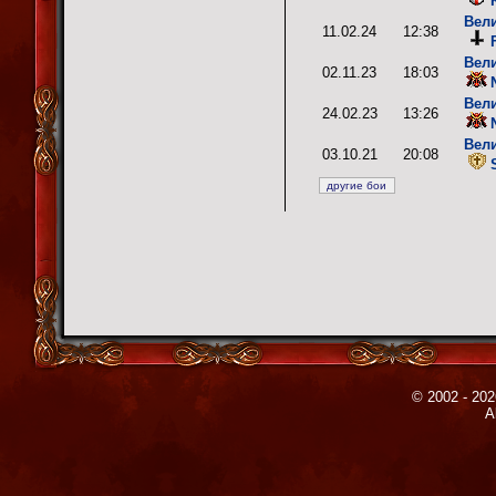
Вел
11.02.24
12:38
Вел
02.11.23
18:03
Вел
24.02.23
13:26
Вел
03.10.21
20:08
© 2002 - 202
A