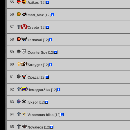
55
Azikos
[12]
56
mad_Max
[12]
57
Crypto
[12]
58
karnaval
[12]
59
CounterSpy
[12]
60
Strayger
[12]
61
Среда
[12]
62
Чемодан-Чик
[12]
63
lyksor
[12]
64
Venomous bliss
[12]
65
Novalecs
[12]