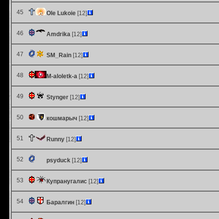
45
Ole Lukoie
[12]
46
Amdrika
[12]
47
SM_Rain
[12]
48
M-aloletk-a
[12]
49
Stynger
[12]
50
кошмарыч
[12]
51
Runny
[12]
52
psyduck
[12]
53
Купранугалис
[12]
54
Баралгин
[12]