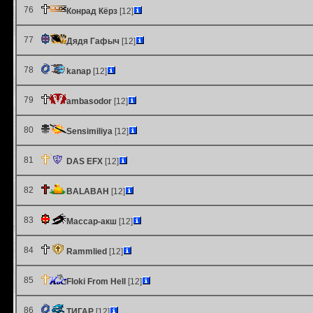
76
Конрад Кёрз
[12]
77
Дядя Гафыч
[12]
78
kanap
[12]
79
ambasodor
[12]
80
Sensimiliya
[12]
81
DAS EFX
[12]
82
BALABAH
[12]
83
Массар-акш
[12]
84
Rammlied
[12]
85
Floki From Hell
[12]
86
ТИГАР
[12]