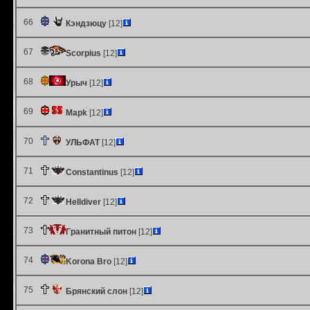
66
Кэндзюцу
[12]
67
Scorpius
[12]
68
Урыч
[12]
69
Mapk
[12]
70
УЛЬФАТ
[12]
71
Constantinus
[12]
72
Helldiver
[12]
73
Гранитный питон
[12]
74
Korona Bro
[12]
75
Брянский слон
[12]