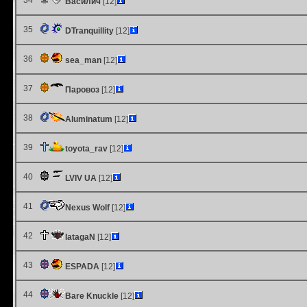
34
Василич
[12]
35
DTranquillity
[12]
36
sea_man
[12]
37
Паровоз
[12]
38
Aluminatum
[12]
39
toyota_rav
[12]
40
LVIV UA
[12]
41
Nexus Wolf
[12]
42
IatagaN
[12]
43
ESPADA
[12]
44
Bare Knuckle
[12]