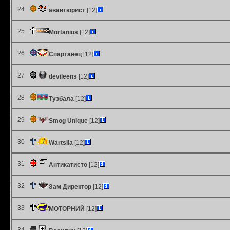
24
авантюрист
[12]
25
Mortanius
[12]
26
Спартанец
[12]
27
devileens
[12]
28
Тузбала
[12]
29
Smog Unique
[12]
30
Wartsila
[12]
31
Антикатисто
[12]
32
Зам Директор
[12]
33
МОТОРНИЙ
[12]