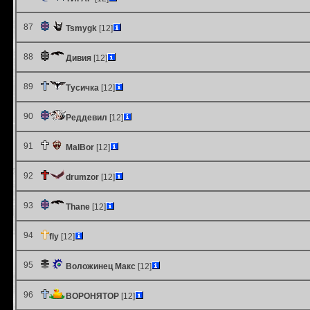
87
Tsmygk
[12]
88
Дивия
[12]
89
Тусичка
[12]
90
Реддевил
[12]
91
MalBor
[12]
92
drumzor
[12]
93
Thane
[12]
94
fly
[12]
95
Воложинец Макс
[12]
96
ВОРОНЯТОР
[12]