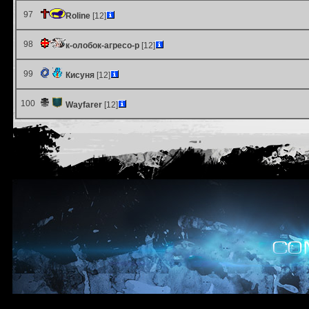
97
Roline
[12]
98
к-олобок-агресо-р
[12]
99
Кисуня
[12]
100
Wayfarer
[12]