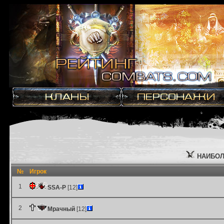
НАИБОЛ
№
Игрок
1
SSA-P
[12]
2
Мрачный
[12]