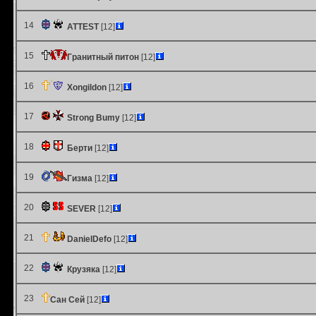
14
ATTEST
[12]
15
Гранитный питон
[12]
16
Xongildon
[12]
17
Strong Bumy
[12]
18
Берти
[12]
19
Гизма
[12]
20
SEVER
[12]
21
DanielDefo
[12]
22
Крузяка
[12]
23
Сан Сей
[12]