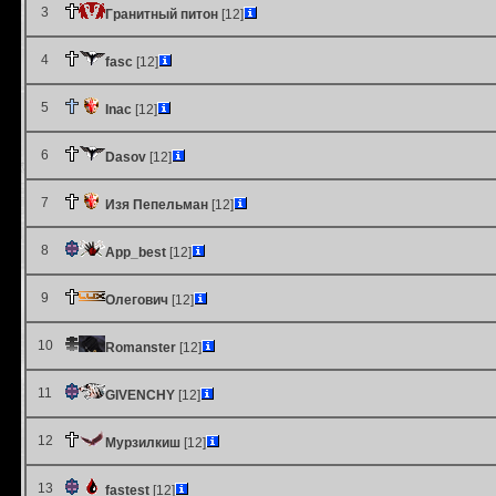
3
Гранитный питон
[12]
4
fasc
[12]
5
Inac
[12]
6
Dasov
[12]
7
Изя Пепельман
[12]
8
App_best
[12]
9
Олегович
[12]
10
Romanster
[12]
11
GIVENCHY
[12]
12
Мурзилкиш
[12]
13
fastest
[12]