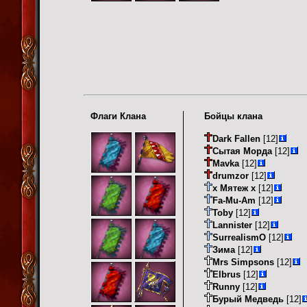
Флаги Клана
Бойцы клана
Dark Fallen
[12]
Сытая Морда
[12]
Mavka
[12]
drumzor
[12]
х Мятеж х
[12]
Fa-Mu-Am
[12]
Toby
[12]
Lannister
[12]
SurrealismO
[12]
Зима
[12]
Mrs Simpsons
[12]
Elbrus
[12]
Runny
[12]
Бурый Медведь
[12]