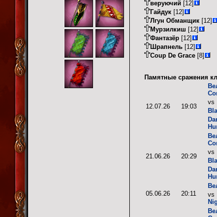
веруючий
[12]
Гайдук
[12]
Лгун Обманщик
[12]
Мурзилкиш
[12]
Фантазёр
[12]
Шрапнель
[12]
Coup De Grace
[8]
Памятные сражения кл
Ве
Со
vs
12.07.26
19:03
Bl
Da
Hu
Ве
Со
vs
21.06.26
20:29
Bl
Da
Hu
Ве
05.06.26
20:11
vs
Ni
Ве