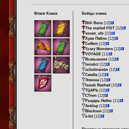
Флаги Клана
Бойцы клана
Billi Bons
[12]
The mailed FIST
[12]
vovan_ufo
[12]
Хуан Пабло
[12]
Coffein
[12]
Scary Monsters
[12]
VOYAGE
[11]
Всевышняя
[12]
lmisticl
[12]
schulmaister
[12]
Симба
[12]
Элиона
[12]
Isaiah Rashad
[10]
ТЦАРЬ
[12]
CTrem
[12]
Рыцарь Небес
[11]
Antilup
[12]
Blacksun
[12]
e-bit
[12]