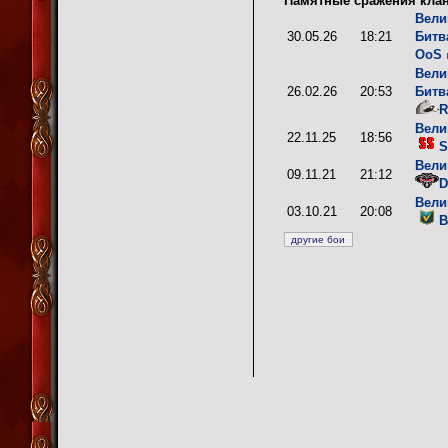
Памятные сражения клан
Вели
30.05.26
18:21
Битв
OoS
Вели
26.02.26
20:53
Битв
R
Вели
22.11.25
18:56
S
Вели
09.11.21
21:12
D
Вели
03.10.21
20:08
B