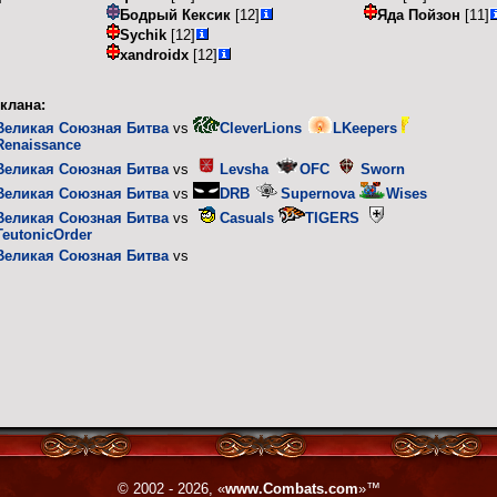
Бодрый Кексик
[12]
Яда Пойзон
[11]
Sychik
[12]
xandroidx
[12]
клана:
Великая Союзная Битва
vs
CleverLions
LKeepers
Renaissance
Великая Союзная Битва
vs
Levsha
OFC
Sworn
Великая Союзная Битва
vs
DRB
Supernova
Wises
Великая Союзная Битва
vs
Casuals
TIGERS
TeutonicOrder
Великая Союзная Битва
vs
© 2002 - 2026, «
www.Combats.com
»™