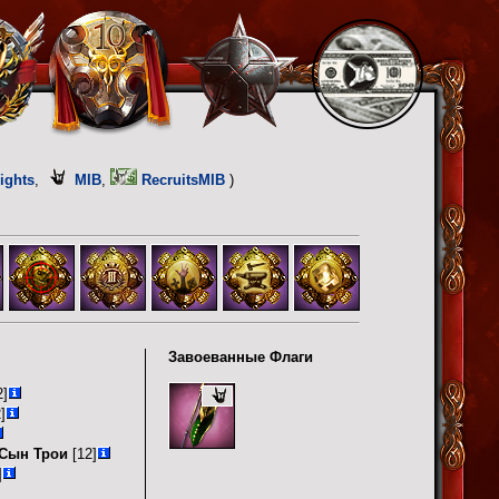
ights
,
MIB
,
RecruitsMIB
)
Завоеванные Флаги
2]
]
 Сын Трои
[12]
]