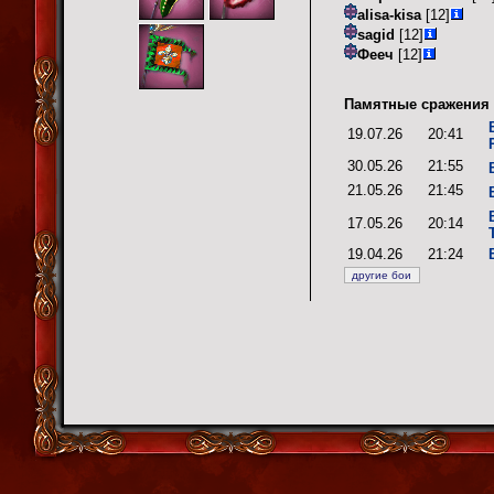
alisa-kisa
[12]
sagid
[12]
Фееч
[12]
Памятные сражения 
19.07.26
20:41
30.05.26
21:55
21.05.26
21:45
17.05.26
20:14
19.04.26
21:24