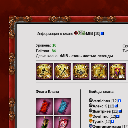
Информация о клане
rMIB
[10]
Уровень:
10
Ск
Рейтинг:
84
Ти
Девиз клана:
rMiB - стань частью легенды
Флаги Клана
Бойцы клана
vernichter
[12]
Алекс К
[12]
Дмитриев
[12]
Devil rnd
[12]
Tyurik
[12]
Форгивмимама
[12