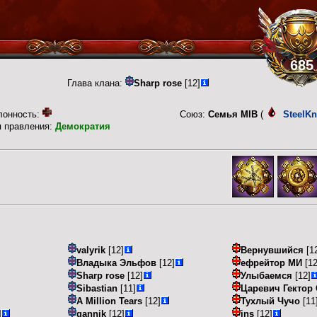
685
Глава клана:
Sharp rose
[12]
лонность:
Союз:
Семья MIB
(
SteelKn
п правления:
Демократия
valyrik
[12]
Вернувшийся
[1
Владыка Эльфов
[12]
ефрейтор МИ
[12
Sharp rose
[12]
Улыбаемся
[12]
Sibastian
[11]
Царевич Гектор
A Million Tears
[12]
Тухлый Чучо
[11
]
qannik
[12]
ins
[12]