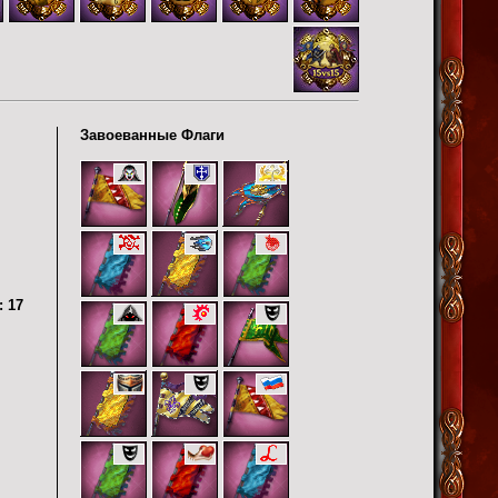
Завоеванные Флаги
:
17