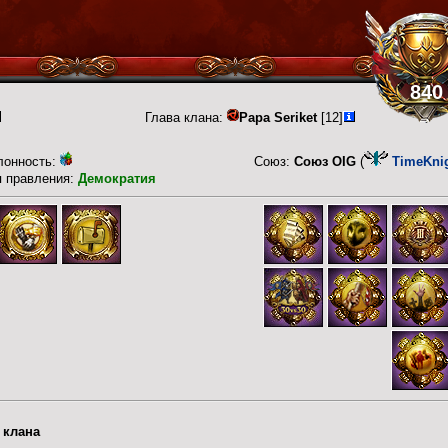
840
Глава клана:
Papa Seriket
[12]
лонность:
Союз:
Союз OIG
(
TimeKni
п правления:
Демократия
 клана