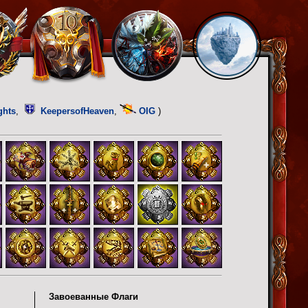
ghts
,
KeepersofHeaven
,
OIG
)
Завоеванные Флаги