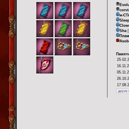
Evolu
corv
ж-СТ
Slee
Clow
Sha
[
Плам
Asob
Памятн
25.02.
16.11.
05.11.
26.10.
17.08.