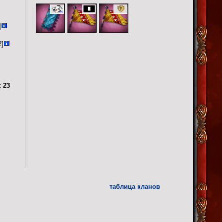
]
2]
:
23
таблица кланов