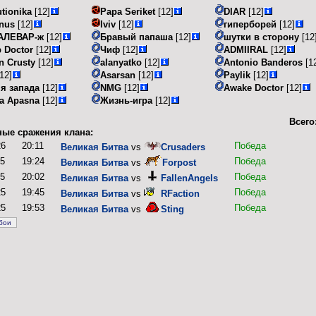
tionika
[12]
Papa Seriket
[12]
DIAR
[12]
inus
[12]
lviv
[12]
гиперборей
[12]
АЛЕВАР-ж
[12]
Бравый папаша
[12]
шутки в сторону
[12
p Doctor
[12]
Чиф
[12]
ADMIIRAL
[12]
n Crusty
[12]
alanyatko
[12]
Antonio Banderos
[1
12]
Asarsan
[12]
Paylik
[12]
я запада
[12]
NMG
[12]
Awake Doctor
[12]
a Apasna
[12]
Жизнь-игра
[12]
Всего
ые сражения клана:
26
20:11
Победа
Великая Битва
vs
Crusaders
25
19:24
Победа
Великая Битва
vs
Forpost
25
20:02
Победа
Великая Битва
vs
FallenAngels
25
19:45
Победа
Великая Битва
vs
RFaction
25
19:53
Победа
Великая Битва
vs
Sting