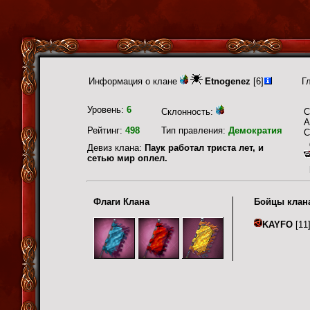
Информация о клане
Etnogenez
[6]
Г
Уровень:
6
Склонность:
С
А
Рейтинг:
498
Тип правления:
Демократия
С
Девиз клана:
Паук работал триста лет, и
сетью мир оплел.
Флаги Клана
Бойцы клан
KAYFO
[11