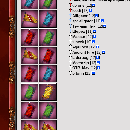
Генерал Вон Клинкерхофен
[12
delons
[12]
Icedi
[12]
Alligator
[12]
spr aligator
[11]
Тёмный Ник
[12]
Шорох
[11]
Maxsur
[12]
tuseek
[10]
Agalloch
[12]
Ancient Fire
[12]
Liderbog
[12]
Macrozip
[12]
OTB_Max
[12]
pitonn
[12]