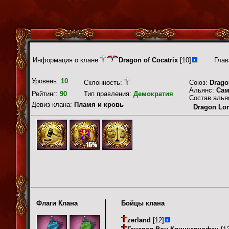
Информация о клане
Dragon of Cocatrix
[10]
Глав
Уровень:
10
Склонность:
Союз:
Drago
Альянс:
Сам
Рейтинг:
90
Тип правления:
Демократия
Состав алья
Девиз клана:
Пламя и кровь
Dragon Lor
Флаги Клана
Бойцы клана
zerland
[12]