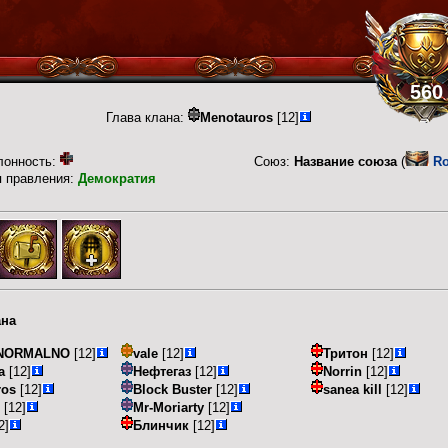
560
Глава клана:
Menotauros
[12]
лонность:
Союз:
Название союза
(
R
п правления:
Демократия
ана
 NORMALNO
[12]
vale
[12]
Тритон
[12]
a
[12]
Нефтегаз
[12]
Norrin
[12]
ros
[12]
Block Buster
[12]
sanea kill
[12]
[12]
Mr-Moriarty
[12]
2]
Блинчик
[12]