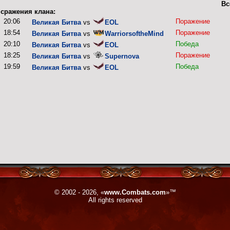
Вс
сражения клана:
20:06
Поражение
Великая Битва
vs
EOL
18:54
Поражение
Великая Битва
vs
WarriorsoftheMind
20:10
Победа
Великая Битва
vs
EOL
18:25
Поражение
Великая Битва
vs
Supernova
19:59
Победа
Великая Битва
vs
EOL
© 2002 - 2026, «
www.Combats.com
»™
All rights reserved