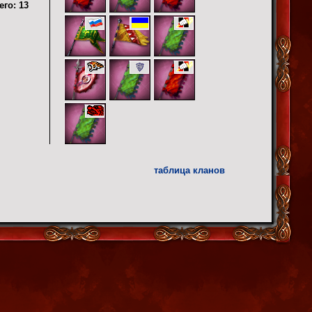
его:
13
таблица кланов