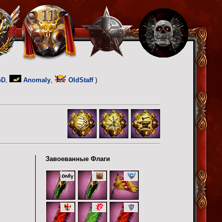
oD
,
Anomaly
,
OldStaff
)
Завоеванные Флаги