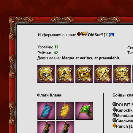
Информация о клане
OldStaff
[11]
Уровень:
11
Ск
Рейтинг:
42
Ти
Девиз клана:
Magna et veritas, et praevalebit.
Флаги Клана
Бойцы кл
DOLBIT
Kimochk
Menotau
Счелызя
Punch
[1