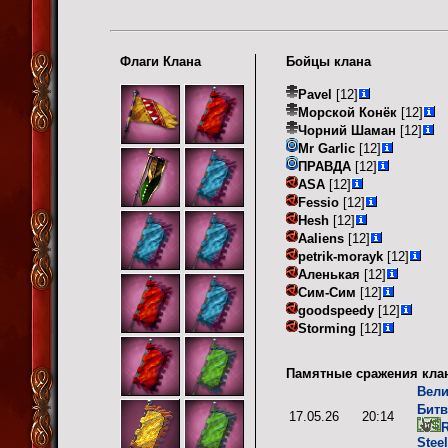
Флаги Клана
Бойцы клана
Pavel
[12]
Морской Конёк
[12]
Чорний Шаман
[12]
Mr Garlic
[12]
ПРАВДА
[12]
ASA
[12]
Fessio
[12]
Hesh
[12]
Aaliens
[12]
petrik-morayk
[12]
Аленькая
[12]
Сим-Сим
[12]
goodspeedy
[12]
Storming
[12]
Памятные сражения кла
Вели
Битв
17.05.26
20:14
R
Stee