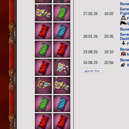
Вели
Битв
Figh
27.02.26
16:02
S
Вели
Битв
28.01.26
20:35
Dark
F
Вели
23.08.25
18:10
N
Вели
16.08.25
20:56
W