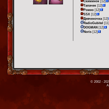
Скиминок
[12]
Тапачек
[12]
Ромео
[12]
SSX
[12]
Девченочка
[12]
RadioGubitel
[11
DOGMAN
[12]
Noris
[12]
© 2002 - 202
A