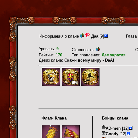
Информация о клане
Даа
[9]
Глава
Уровень:
9
Склонность:
С
Рейтинг:
170
Тип правления:
Демократия
Девиз клана:
Скажи всему миру - DaА!
Флаги Клана
Бойцы клана
AD-men
[12]
Goody
[12]