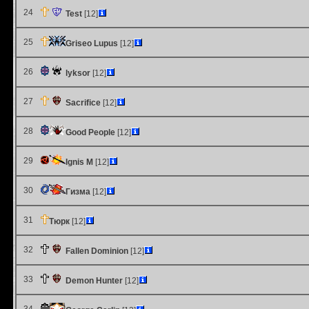
24
Test
[12]
25
Griseo Lupus
[12]
26
lyksor
[12]
27
Sacrifice
[12]
28
Good People
[12]
29
Ignis M
[12]
30
Гизма
[12]
31
Тюрк
[12]
32
Fallen Dominion
[12]
33
Demon Hunter
[12]