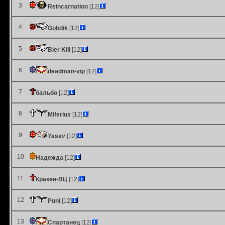
3
Reincarnation
[12]
4
Gobdik
[12]
5
Bier Kill
[12]
6
deadman-vip
[12]
7
бальбо
[12]
8
Miferius
[12]
9
Yasav
[12]
10
Надежда
[12]
11
Кракен-ВЦ
[12]
12
Puni
[12]
13
Спартанец
[12]