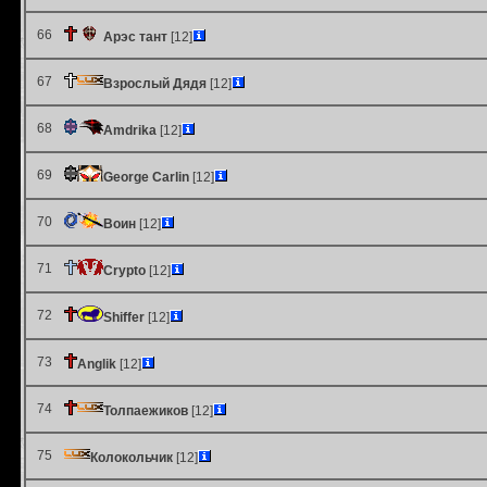
66
Арэс тант
[12]
67
Взрослый Дядя
[12]
68
Amdrika
[12]
69
George Carlin
[12]
70
Воин
[12]
71
Crypto
[12]
72
Shiffer
[12]
73
Anglik
[12]
74
Толпаежиков
[12]
75
Колокольчик
[12]