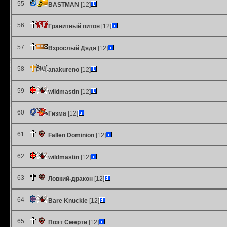
55
BASTMAN
[12]
56
Гранитный питон
[12]
57
Взрослый Дядя
[12]
58
anakureno
[12]
59
wildmastin
[12]
60
Гизма
[12]
61
Fallen Dominion
[12]
62
wildmastin
[12]
63
Ловкий-дракон
[12]
64
Bare Knuckle
[12]
65
Поэт Смерти
[12]