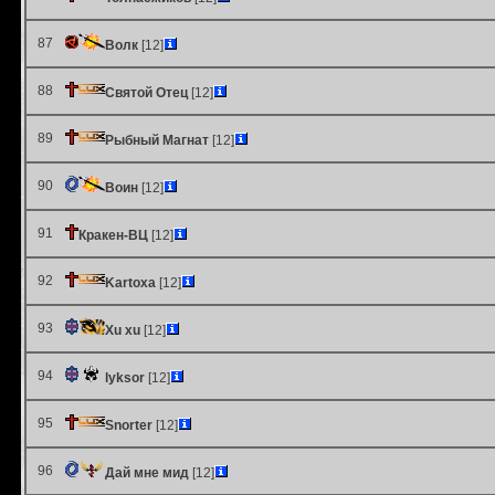
87
Волк
[12]
88
Святой Отец
[12]
89
Рыбный Магнат
[12]
90
Воин
[12]
91
Кракен-ВЦ
[12]
92
Kartoxa
[12]
93
Xu xu
[12]
94
lyksor
[12]
95
Snorter
[12]
96
Дай мне мид
[12]