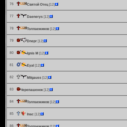
76
Святой Отец
[12]
77
Daenerys
[12]
78
Толпаежиков
[12]
79
Dnepr
[12]
80
Ignis M
[12]
81
Eyal
[12]
82
Milgauss
[12]
83
Черепашенок
[12]
84
Толпаежиков
[12]
85
Inac
[12]
86
Толпаежиков
[12]