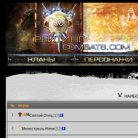
НАИБО
№
Игрок
1
Святой Отец
[12]
2
Менестрель Ночи
[12]