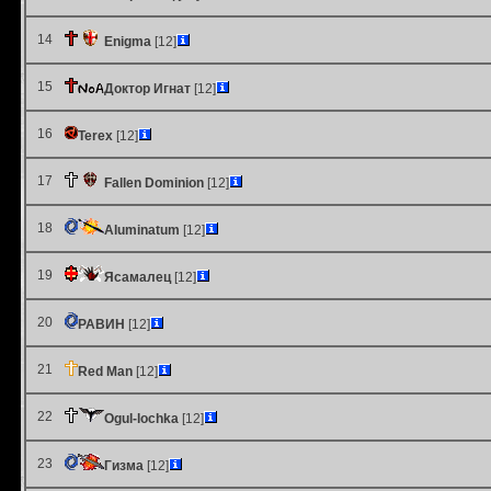
14
Enigma
[12]
15
Доктор Игнат
[12]
16
Terex
[12]
17
Fallen Dominion
[12]
18
Aluminatum
[12]
19
Ясамалец
[12]
20
РАВИН
[12]
21
Red Man
[12]
22
Ogul-lochka
[12]
23
Гизма
[12]