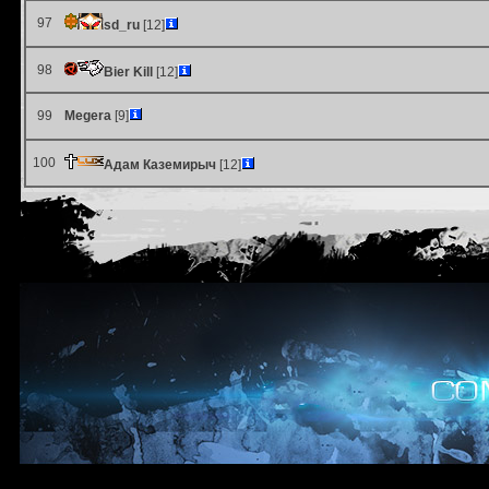
97
sd_ru
[12]
98
Bier Kill
[12]
99
Megera
[9]
100
Адам Каземирыч
[12]