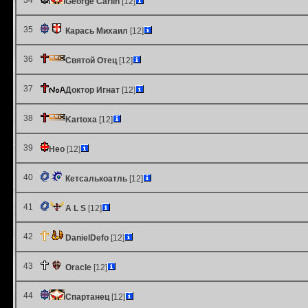
34
George Carlin
[12]
35
Карась Михаил
[12]
36
Святой Отец
[12]
37
Доктор Игнат
[12]
38
Kartoxa
[12]
39
Heo
[12]
40
Кетсалькоатль
[12]
41
A L S
[12]
42
DanielDefo
[12]
43
Oracle
[12]
44
Спартанец
[12]