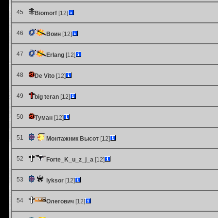
45
Biomorf
[12]
46
Воин
[12]
47
Erlang
[12]
48
De Vito
[12]
49
big teran
[12]
50
Туман
[12]
51
Монтажник Высот
[12]
52
Forte_K_u_z_j_a
[12]
53
lyksor
[12]
54
Олегович
[12]