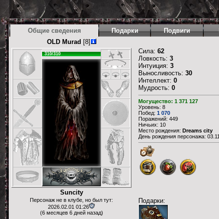
Общие сведения
Подарки
Подвиги
OLD Murad
[8]
Сила:
62
310/310
Ловкость:
3
Интуиция:
3
Выносливость:
30
Интеллект:
0
Мудрость:
0
Могущество: 1 371 127
Уровень: 8
Побед:
1 070
Поражений: 449
Ничьих: 10
Место рождения:
Dreams city
День рождения персонажа: 03.11
Suncity
Подарки:
Персонаж не в клубе, но был тут:
2026.02.01 01:26
(6 месяцев 6 дней назад)