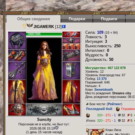
Общие сведения
Подарки
Подвиги
JIGAMERK
[12]
Сила:
109
(15 + 94)
7265/7265
Ловкость:
3
Интуиция:
3
Выносливость:
250
Интеллект:
0
Мудрость:
0
Духовность:
50
Могущество: 467 122 878
Уровень: 12
Уровень благородства: 67
Побед:
13 370
Поражений: 646
Ничьих: 4
Клан:
Sweetdeath
Место рождения:
Dreams city
День рождения персонажа: 08.07
Бои чести: (
Рейтинг
)
Последний бой
:
Поражен
320
-
271
-
1
32
5
Suncity
Итого:
320
-
271
-
1
32
5
Персонаж не в клубе, но был тут:
2026.08.06 15:19
Клан-Лига:
(1 день 15 часов назад)
Боёв:
30
(
30/45
)