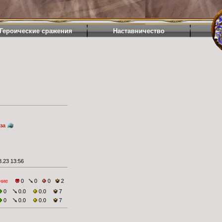
Героические сражения
Наставничество
за
.23 13:56
ние
0
0
0
2
0
0.0
0.0
7
0
0.0
0.0
7