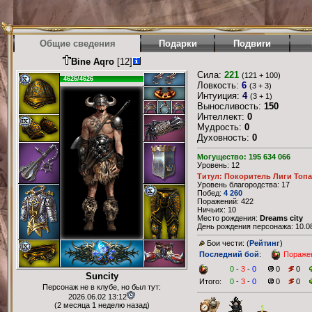
Общие сведения
Подарки
Подвиги
Bine Aqro
[12]
Сила:
221
(121 + 100)
4626/4626
Ловкость:
6
(3 + 3)
Интуиция:
4
(3 + 1)
Выносливость:
150
Интеллект:
0
Мудрость:
0
Духовность:
0
Могущество: 195 634 066
Уровень: 12
Титул: Покоритель Лиги Топа
Уровень благородства: 17
Побед:
4 260
Поражений: 422
Ничьих: 10
Место рождения:
Dreams city
День рождения персонажа: 10.08
Бои чести: (
Рейтинг
)
Последний бой
:
Пораже
0
-
3
-
0
0
0
Suncity
Итого:
0
-
3
-
0
0
0
Персонаж не в клубе, но был тут:
2026.06.02 13:12
(2 месяца 1 неделю назад)