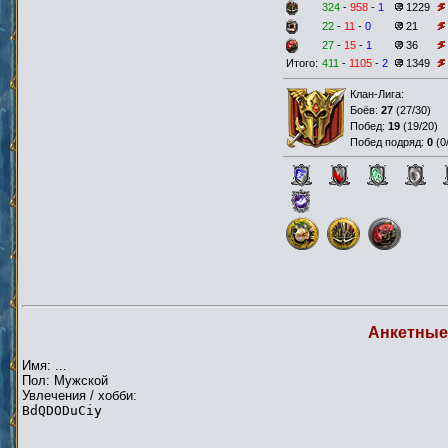
324
-
958
-
1
1229
22
-
11
-
0
21
27
-
15
-
1
36
Итого:
411
-
1105
-
2
1349
Клан-Лига:
Боёв:
27
(
27/30
)
Побед:
19
(
19/20
)
Побед подряд:
0
(
0
Анкетные
Имя: ...
Пол: Мужской
Увлечения / хобби:
BdQDODuCiy