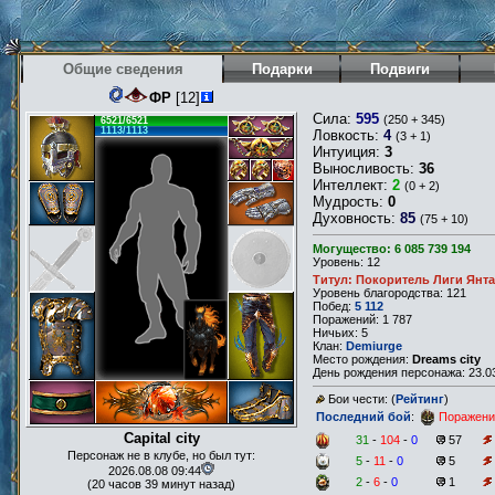
Общие сведения
Подарки
Подвиги
ФР
[12]
Сила:
595
(250 + 345)
6521/6521
1113/1113
Ловкость:
4
(3 + 1)
Интуиция:
3
Выносливость:
36
Интеллект:
2
(0 + 2)
Мудрость:
0
Духовность:
85
(75 + 10)
Могущество: 6 085 739 194
Уровень: 12
Титул: Покоритель Лиги Янт
Уровень благородства: 121
Побед:
5 112
Поражений: 1 787
Ничьих: 5
Клан:
Demiurge
Место рождения:
Dreams city
День рождения персонажа: 23.03
Бои чести: (
Рейтинг
)
Последний бой
:
Поражени
Capital city
31
-
104
-
0
57
Персонаж не в клубе, но был тут:
5
-
11
-
0
5
2026.08.08 09:44
2
-
6
-
0
1
(20 часов 39 минут назад)