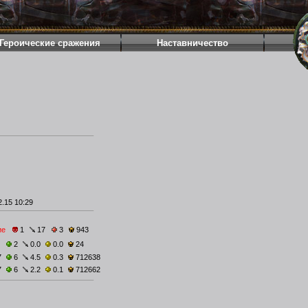
Героические сражения
Наставничество
.15 10:29
ие
1
17
3
943
2
0.0
0.0
24
7
6
4.5
0.3
712638
7
6
2.2
0.1
712662