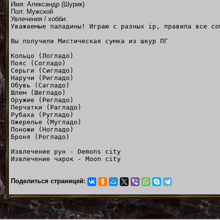
Имя: Александр (Шурик)
Пол: Мужской
Увлечения / хобби:
Уважаемые паладины! Играю с разных ip, правила все со
Вы получили Мистическая сумка из шкур ПГ
Кольцо (Логладо)
Пояс (Согладо
Серьги (Сигладо)
Наручи (Ригладо)
Обувь (Сагладо)
Шлем (Шегладо)
Оружие (Регладо)
Перчатки (Рагладо)
Рубаха (Ругладо)
Ожерелье (Мугладо)
Поножи (Ногладо)
Броня (Рогладо)
Извлечение рун - Demons city
Извлечение чарок - Moon city
Поделиться страницей: