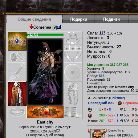
Общие сведения
Подарки
Подвиги
Comehea
[9]
Сила:
113
(100 + 13)
732/732
Ловкость:
3
Интуиция:
3
Выносливость:
27
Интеллект:
0
Мудрость:
0
Могущество: 367 027 265
Уровень: 9
Уровень благородства: 113
Побед:
515
Поражений: 82
Ничьих: 1
Место рождения:
Dreams city
День рождения персонажа: 30.12
Бои чести: (
Рейтинг
)
Последний бой
:
Поражен
1
-
0
-
0
1
5
260
-
572
-
1
502
3
Итого:
261
-
572
-
1
503
3
East city
Персонаж не в клубе, но был тут:
Клан-Лига:
2026.07.24 09:09
(1 неделю 6 дней назад)
Боёв:
86
(
26/30
)