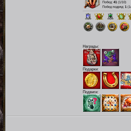
Побед:
41
(
1/10
)
Побед подряд:
1
(
1
Награды:
Подарки:
Подвиги: