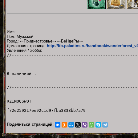
Имя: .....
Пол: Мужской
Город: -=Приднестровье=- -=БеНдеРы=-
Домашняя страница:
http://lib.paladins.ru/handbook/wonderforest_v2
Увлечения / хобби:
//---------------------------------------------------
Нужно "Иску
В наличиий :
//---------------------------------------------------
RZIMOQSWQT
f72e259217ee92c1d97fba3838bb7a79
Поделиться страницей: