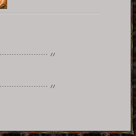
-------------------- //
-------------------- //