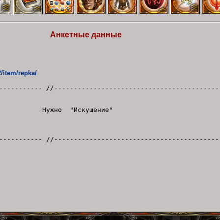
Анкетные данные
/item/repka/
----------- //------------------------------------------
шение"
----------- //------------------------------------------