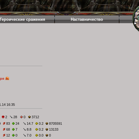
Героические сражения
Наставничество
аря
.14 16:35
2
28
0
3712
9
83
24
14.7
0.2
8705591
68
7
8.8
0.2
13133
12
0
7.0
0.0
0