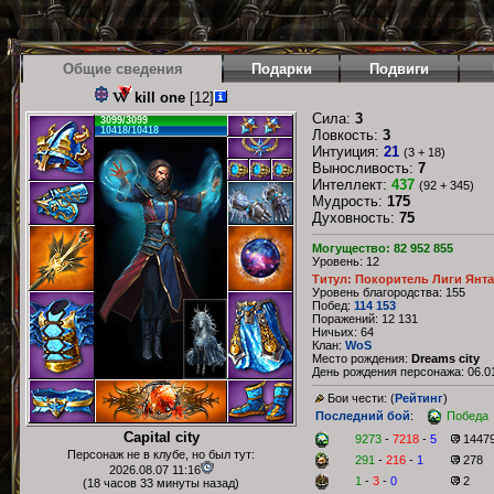
Общие сведения
Подарки
Подвиги
kill one
[12]
Сила:
3
3099/3099
10418/10418
Ловкость:
3
Интуиция:
21
(3 + 18)
Выносливость:
7
Интеллект:
437
(92 + 345)
Мудрость:
175
Духовность:
75
Могущество: 82 952 855
Уровень: 12
Титул: Покоритель Лиги Янт
Уровень благородства: 155
Побед:
114 153
Поражений: 12 131
Ничьих: 64
Клан:
WoS
Место рождения:
Dreams city
День рождения персонажа: 06.01
Бои чести: (
Рейтинг
)
Последний бой
:
Победа
Capital city
9273
-
7218
-
5
1447
Персонаж не в клубе, но был тут:
291
-
216
-
1
278
2026.08.07 11:16
1
-
3
-
0
2
(18 часов 33 минуты назад)