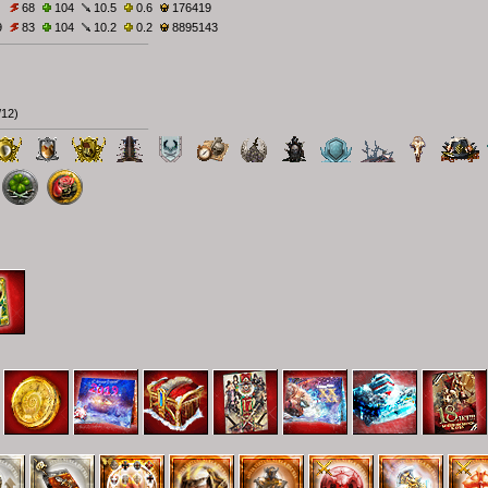
68
104
10.5
0.6
176419
9
83
104
10.2
0.2
8895143
/12
)