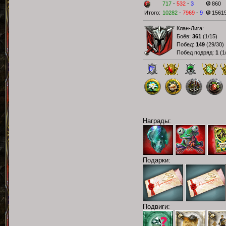
717
-
532
-
3
860
Итого:
10282
-
7969
-
9
1561
Клан-Лига:
Боёв:
361
(
1/15
)
Побед:
149
(
29/30
)
Побед подряд:
1
(
1
Награды:
Подарки:
Подвиги: