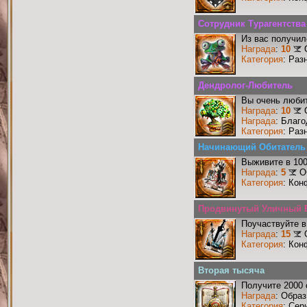
Сотрудник Турагентства
Из вас получил
Награда
:
10
Категория
: Раз
Дендролог-Любитель
Вы очень любит
Награда
:
10
Награда
: Благ
Категория
: Раз
Начинающий Обитатель
Выживите в 10
Награда
:
5
О
Категория
: Кон
Продвинутый Уличный 
Поучаствуйте в
Награда
:
15
Категория
: Кон
Вторая тысяча
Получите 2000 
Награда
: Образ
Категория
: Сер