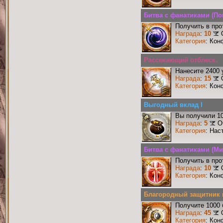
Битва с фанатиками (П
Получить в про
Награда
:
10
Категория
: Кон
Рассекающий отблеск.
Нанесите 2400 
Награда
:
15
Категория
: Кон
Выгодный вклад I
Вы получили 10
Награда
:
5
О
Категория
: Нас
Битва с фанатиками (Ми
Получить в про
Награда
:
10
Категория
: Кон
Благородный защитник 
Получите 1000 
Награда
:
45
Категория
: Кон