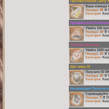
Противостояние Свету 
Ваша команда б
Награда
:
25
Категория
: Кон
Продвинутый Огнеборе
Убейте 100 про
Награда
:
10
Категория
: Кон
Тореадор Ветеран
Убейте 1000 пр
Награда
:
15
Категория
: Кон
Щит веры IX
Получите 50 00
Награда
:
25
Категория
: Кон
Начинающий Провокато
Спровоцируйте 
Награда
:
5
О
Категория
: Кон