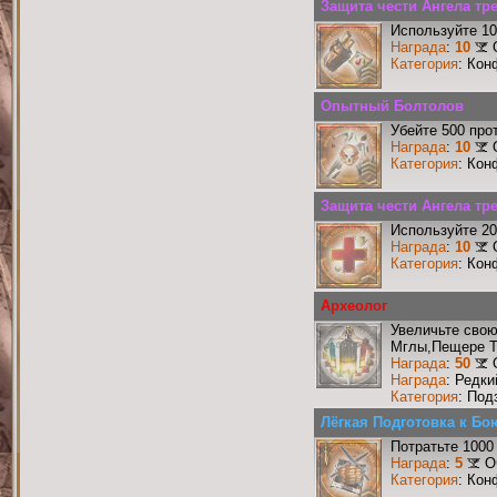
Защита чести Ангела тре
Используйте 10
Награда
:
10
Категория
: Кон
Опытный Болтолов
Убейте 500 про
Награда
:
10
Категория
: Кон
Защита чести Ангела тр
Используйте 20
Награда
:
10
Категория
: Кон
Археолог
Увеличьте сво
Мглы,Пещере Т
Награда
:
50
Награда
: Редк
Категория
: Под
Лёгкая Подготовка к Бо
Потратьте 1000
Награда
:
5
О
Категория
: Кон