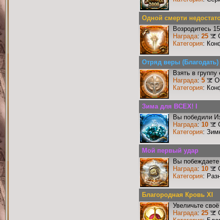
Одной смерти недостат
Возродитесь 15
Награда
:
25
Категория
: Кон
Отряд веры (Благодать)
Взять в группу
Награда
:
5
О
Категория
: Кон
Зима для ВСЕХ! I
Вы победили И
Награда
:
10
Категория
: Зим
Мой первый удар
Вы побеждаете 
Награда
:
10
Категория
: Раз
Благородная Кровь XI
Увеличьте своё
Награда
:
25