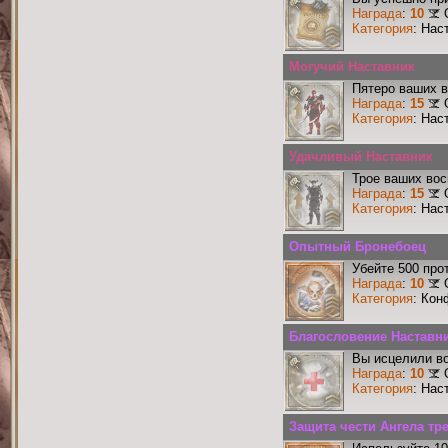
Награда
:
10
Категория
: Нас
Могучий Наставник
Пятеро ваших в
Награда
:
15
Категория
: Нас
Удачливый Наставник
Трое ваших вос
Награда
:
15
Категория
: Нас
Опытный Бронебоец
Убейте 500 про
Награда
:
10
Категория
: Кон
Благословение Наставни
Вы исцелили во
Награда
:
10
Категория
: Нас
Защита чести Ангела тре