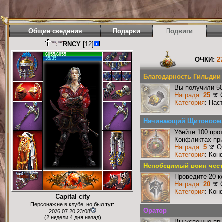
Общие сведения
Подарки
Подвиги
RNCY
[12]
6055/6055
35/35
ОЧКИ:
2
Благодарность Гильдии
Вы получили 50
Награда
:
25
Категория
: Нас
Начинающий Щитоносе
Убейте 100 про
Конфликтах при
Награда
:
5
О
Категория
: Кон
Непобедимый воин чест
Проведите 20 к
Награда
:
20
Категория
: Кон
Capital city
Персонаж не в клубе, но был тут:
Оратор
2026.07.20 23:08
(2 недели 4 дня назад)
Вы успешно при