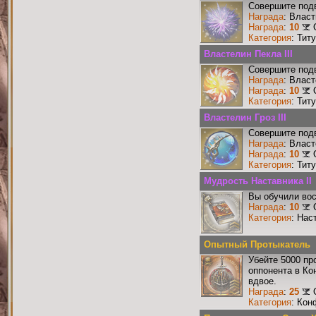
Совершите подв
Награда
: Власт
Награда
:
10
Категория
: Тит
Властелин Пекла III
Совершите подв
Награда
: Власт
Награда
:
10
Категория
: Тит
Властелин Гроз III
Совершите подв
Награда
: Власт
Награда
:
10
Категория
: Тит
Мудрость Наставника II
Вы обучили вос
Награда
:
10
Категория
: Нас
Опытный Протыкатель
Убейте 5000 пр
оппонента в Ко
вдвое.
Награда
:
25
Категория
: Кон