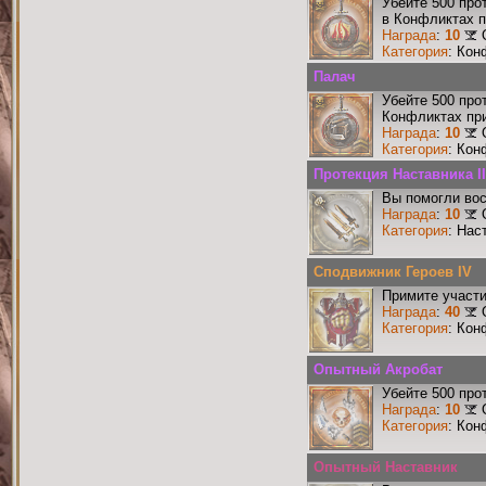
Убейте 500 про
в Конфликтах п
Награда
:
10
Категория
: Кон
Палач
Убейте 500 про
Конфликтах при
Награда
:
10
Категория
: Кон
Протекция Наставника II
Вы помогли вос
Награда
:
10
Категория
: Нас
Сподвижник Героев IV
Примите участи
Награда
:
40
Категория
: Кон
Опытный Акробат
Убейте 500 про
Награда
:
10
Категория
: Кон
Опытный Наставник