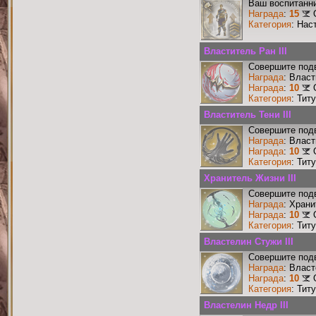
Ваш воспитанни
Награда
:
15
Категория
: Нас
Властитель Ран III
Совершите подв
Награда
: Власт
Награда
:
10
Категория
: Тит
Властитель Тени III
Совершите подв
Награда
: Власт
Награда
:
10
Категория
: Тит
Хранитель Жизни III
Совершите подв
Награда
: Храни
Награда
:
10
Категория
: Тит
Властелин Стужи III
Совершите подв
Награда
: Власт
Награда
:
10
Категория
: Тит
Властелин Недр III