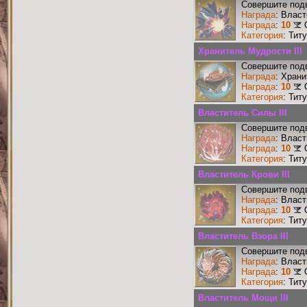
Совершите подв
Награда
: Власт
Награда
:
10
Категория
: Тит
Хранитель Мудрости III
Совершите подв
Награда
: Храни
Награда
:
10
Категория
: Тит
Властитель Силы III
Совершите подв
Награда
: Власт
Награда
:
10
Категория
: Тит
Властитель Крови III
Совершите подв
Награда
: Власт
Награда
:
10
Категория
: Тит
Властитель Взора III
Совершите подв
Награда
: Власт
Награда
:
10
Категория
: Тит
Властитель Мощи III