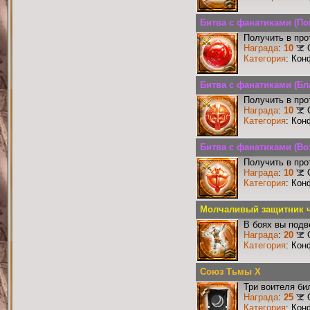
Битва с фанатиками (По
Получить в про
Награда
:
10
Категория
: Кон
Битва с фанатиками (Бл
Получить в про
Награда
:
10
Категория
: Кон
Битва с фанатиками (Во
Получить в про
Награда
:
10
Категория
: Кон
Молчаливый защитник ч
В боях вы подв
Награда
:
20
Категория
: Кон
Союз Тьмы X
Три воителя би
Награда
:
25
Категория
: Кон