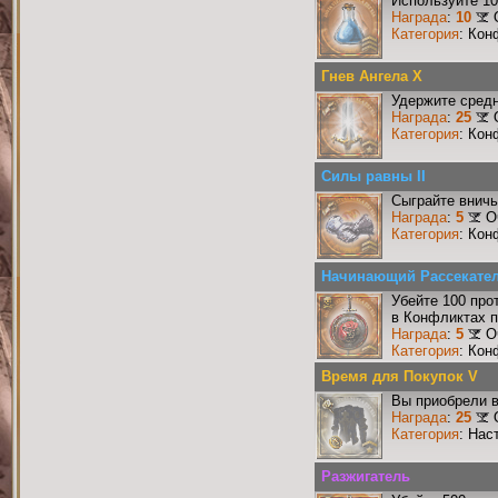
Используйте 10
Награда
:
10
Категория
: Кон
Гнев Ангела X
Удержите средн
Награда
:
25
Категория
: Кон
Силы равны II
Сыграйте вничь
Награда
:
5
О
Категория
: Кон
Начинающий Рассекате
Убейте 100 про
в Конфликтах п
Награда
:
5
О
Категория
: Кон
Время для Покупок V
Вы приобрели в
Награда
:
25
Категория
: Нас
Разжигатель