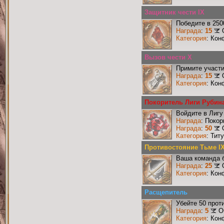
Защитник чести IX
Победите в 250
Награда
:
15
Категория
: Кон
Вызов чести X
Примите участи
Награда
:
15
Категория
: Кон
Покоритель Лиги Рубин
Войдите в Лигу
Награда
: Поко
Награда
:
50
Категория
: Тит
Противостояние Тьме I
Ваша команда б
Награда
:
25
Категория
: Кон
Расщепитель
Убейте 50 прот
Награда
:
5
О
Категория
: Кон