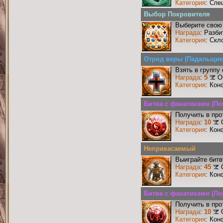
Категория
: Спе
Выбор Покровителя
Выберите свою 
Награда
: Разби
Категория
: Скл
Отряд веры (Падальщик
Взять в группу
Награда
:
5
О
Категория
: Кон
Битва с фанатиками (По
Получить в про
Награда
:
10
Категория
: Кон
Неприкасаемый
Выиграйте бит
Награда
:
45
Категория
: Кон
Битва с фанатиками (Ло
Получить в про
Награда
:
10
Категория
: Кон