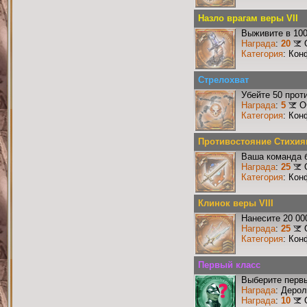
Назло врагам веры VII
Выживите в 10
Награда
:
20
Категория
: Кон
Стрелохват
Убейте 50 прот
Награда
:
5
О
Категория
: Кон
Противостояние Стихия
Ваша команда б
Награда
:
25
Категория
: Кон
Клинок веры VIII
Нанесите 20 00
Награда
:
25
Категория
: Кон
Первый класс
Выберите первы
Награда
: Деро
Награда
:
10