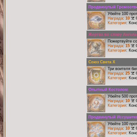
Продвинутый Громоотв
Убейте 100 про
Награда
:
10
Категория
: Кон
Жертва во славу Ангела 
Пожертвуйте со
Награда
:
15
Категория
: Кон
Союз Света X
Три воителя би
Награда
:
25
Категория
: Кон
Опытный Костолом
Убейте 500 про
Награда
:
10
Категория
: Кон
Продвинутый Иссушите
Убейте 100 про
Награда
:
10
Категория
: Кон