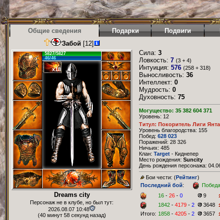
Общие сведения
Подарки
Подвиги
Забой
[12]
Сила:
3
5827/5827
46/46
Ловкость:
7
(3 + 4)
Интуиция:
576
(258 + 318)
x18
Выносливость:
36
Интеллект:
0
Мудрость:
0
Духовность:
75
Могущество: 35 382 604 371
Уровень: 12
Титул: Покоритель Лиги Янт
Уровень благородства: 155
Побед:
628 023
Поражений: 28 326
Ничьих: 485
Клан:
Target
- Киднепер
Место рождения:
Suncity
День рождения персонажа: 04.06
Бои чести: (
Рейтинг
)
Последний бой
:
Побед
Dreams city
16
-
26
-
0
9
Персонаж не в клубе, но был тут:
1842
-
4179
-
2
3648
2026.08.07 10:48
Итого:
1858
-
4205
-
2
3657
(40 минут 58 секунд назад)