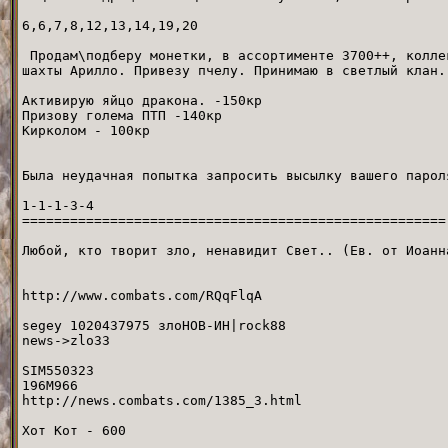
6,6,7,8,12,13,14,19,20
Продам\подберу монетки, в ассортименте 3700++, колле
шахты Арилло. Привезу пчелу. Принимаю в светлый клан.
Активирую яйцо дракона. -150кр
Призову голема ПТП -140кр
Кирколом - 100кр
Была неудачная попытка запросить высылку вашего парол
1-1-1-3-4
=====================================================
Любой, кто творит зло, ненавидит Свет.. (Eв. от Иоанн
http://www.combats.com/RQqFlqA
segey 1020437975 злоНОВ-ИН|rock88
news->zlo33
SIM550323
196M966
http://news.combats.com/1385_3.html
Хот Кот - 600