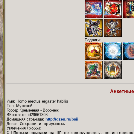
Подвиги:
Анкетные
Имя: Homo erectus ergaster habilis
Пол: Мужской
Город: Кременная - Воронеж
ВКонтакте: id29661398
Домашняя страница:
http://dzen.ru/bsii
Девиз:
Сохрани и приумножь
Увлечения / хобби:
С ЦПшными дрыщами на ЦП не совокупляюсь, не интересно