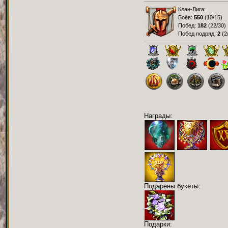
Клан-Лига:
Боёв:
550
(
10/15
)
Побед:
182
(
22/30
)
Побед подряд:
2
(
2
Награды:
Подарены букеты:
Подарки: