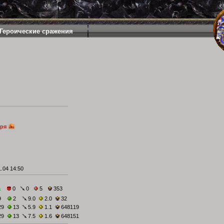
Героические сражения
аря
.04 14:50
а
0
0
5
353
9
2
9.0
2.0
32
29
13
5.9
1.1
648119
29
13
7.5
1.6
648151