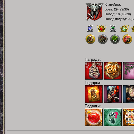
Клан-Лига:
Боёв:
29
(
29/30
)
Побед:
18
(
18/20
)
Побед подряд:
0
(
0
Награды:
Подарки:
Подвиги: