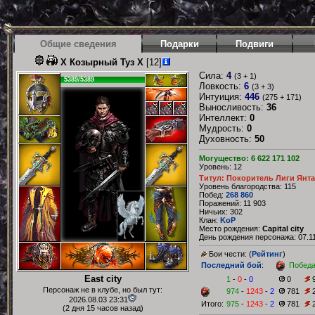
Общие сведения
Подарки
Подвиги
Х Козырный Туз Х
[12]
Сила:
4
(3 + 1)
5389/5389
Ловкость:
6
(3 + 3)
Интуиция:
446
(275 + 171)
Выносливость:
36
Интеллект:
0
Мудрость:
0
Духовность:
50
Могущество: 6 622 171 102
Уровень: 12
Титул: Покоритель Лиги Янт
Уровень благородства: 115
Побед:
268 860
Поражений: 11 903
Ничьих: 302
Клан:
KoP
Место рождения:
Capital city
День рождения персонажа: 07.11
Бои чести: (
Рейтинг
)
Последний бой
:
Побед
East city
1
-
0
-
0
0
Персонаж не в клубе, но был тут:
974
-
1243
-
2
781
2026.08.03 23:31
Итого:
975
-
1243
-
2
781
(2 дня 15 часов назад)