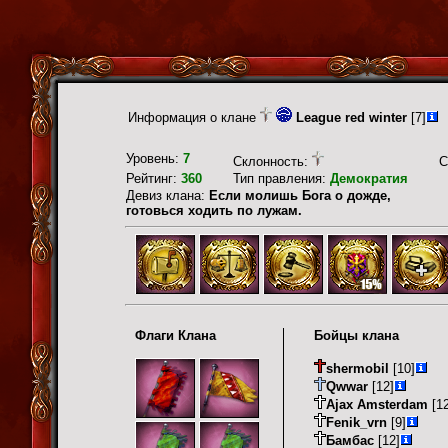
Информация о клане
League red winter
[7]
Уровень:
7
Склонность:
С
Рейтинг:
360
Тип правления:
Демократия
Девиз клана:
Если молишь Бога о дожде,
готовься ходить по лужам.
Флаги Клана
Бойцы клана
shermobil
[10]
Qwwar
[12]
Ajax Amsterdam
[12
Fenik_vrn
[9]
Бамбас
[12]