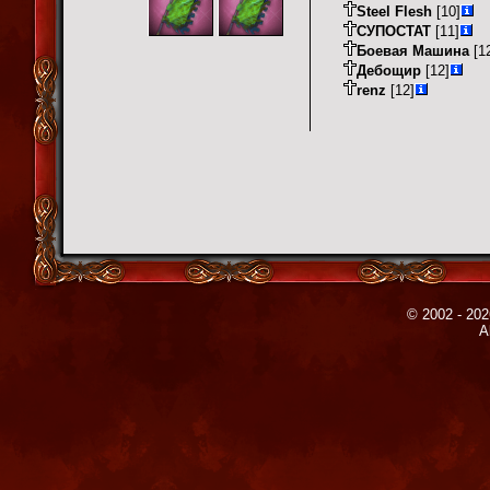
Steel Flesh
[10]
СУПОСТАТ
[11]
Боевая Машина
[1
Дебощир
[12]
renz
[12]
© 2002 - 202
A