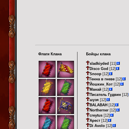
Флаги Клана
Бойцы клана
sladkiyded
[11]
Disco God
[12]
Snoop
[12]
Генна в гневе
[12]
Йошкин_Кот
[12]
Манай
[12]
Писатель Гудвин
[12]
шузя
[12]
BALABAH
[12]
Northerner
[12]
creytus
[12]
Арест
[12]
Di Avolo
[12]