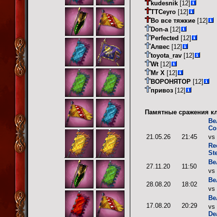
kudesnik
[12]
TTCeyro
[12]
Во все тяжкие
[12]
Don-a
[12]
Perfected
[12]
Алвес
[12]
toyota_rav
[12]
Wt
[12]
Mr X
[12]
ВОРОНЯТОР
[12]
привоз
[12]
Памятные сражения кл
Ве
Со
21.05.26
21:45
vs
Re
St
Ве
27.11.20
11:50
vs
Ве
28.08.20
18:02
vs
Ве
17.08.20
20:29
vs
De