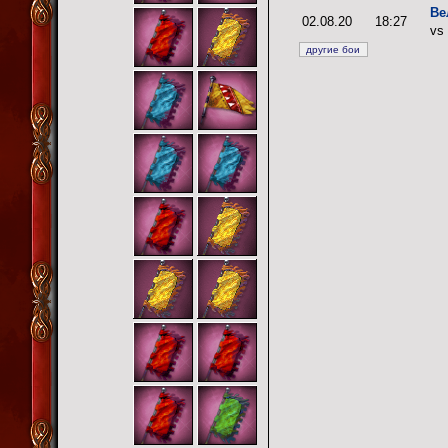
Ве
02.08.20
18:27
vs