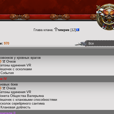
Глава клана:
тимрик
[12]
и:
970
I
звонков у кровных врагов
0
Очков
Жетоны единения VR
Мешочек с осколками
: События
и IV
ановых боев
0
Очков
Жетоны единения VR
Монета Общества Валерьяна
Мешочек с клановыми способностями
Осколок серебряного сантима
: Клановая доблесть
оители II