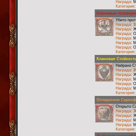
Награда
: 
Категория
Клановые головоре
Убито прот
Награда
:
1
Награда
: 
Награда
: 
Награда
: 
Награда
: 
Награда
: 
Категория
Клановая Стойкость 
Набрано С
Награда
:
2
Награда
: 
Награда
: 
Награда
: 
Награда
: 
Категория
Отпиратели Саркофа
Открыто С
Награда
:
3
Награда
: 
Награда
: 
Награда
: 
Категория