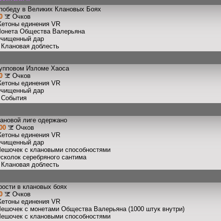
победу в Великих Клановых Боях
0
Очков
Жетоны единения VR
Монета Общества Валерьяна
Очищенный дар
: Клановая доблесть
рупповом Изломе Хаоса
0
Очков
Жетоны единения VR
Очищенный дар
: События
лановой лиге одержано
00
Очков
Жетоны единения VR
Очищенный дар
Мешочек с клановыми способностями
Осколок серебряного сантима
: Клановая доблесть
рости в клановых боях
0
Очков
Жетоны единения VR
Мешочек с монетами Общества Валерьяна (1000 штук внутри)
Мешочек с клановыми способностями