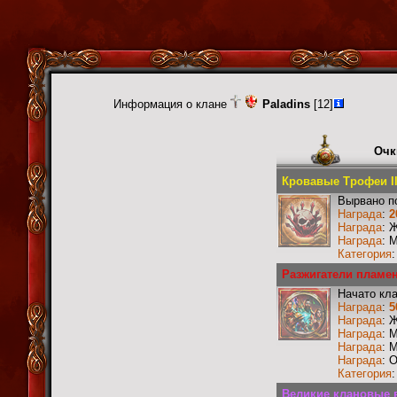
Информация о клане
Paladins
[12]
Очк
Кровавые Трофеи I
Вырвано по
Награда
:
2
Награда
: 
Награда
: 
Категория
Разжигатели пламен
Начато кл
Награда
:
5
Награда
: 
Награда
: 
Награда
: 
Награда
: 
Категория
Великие клановые в