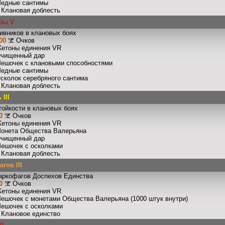
Медные сантимы
: Клановая доблесть
зы V
ивников в клановых боях
00
Очков
Жетоны единения VR
Очищенный дар
Мешочек с клановыми способностями
Медные сантимы
Осколок серебряного сантима
: Клановая доблесть
III
тойкости в клановых боях
0
Очков
Жетоны единения VR
Монета Общества Валерьяна
Очищенный дар
Мешочек с осколками
: Клановая доблесть
гов III
аркофагов Доспехов Единства
0
Очков
Жетоны единения VR
Мешочек с монетами Общества Валерьяна (1000 штук внутри)
Мешочек с осколками
: Клановое единство