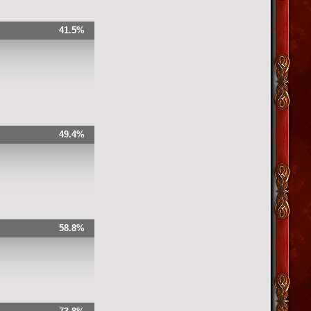
41.5%
49.4%
58.8%