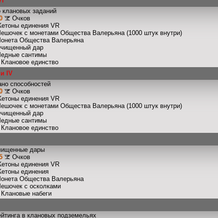
VI
 клановых заданий
0
Очков
Жетоны единения VR
Мешочек с монетами Общества Валерьяна (1000 штук внутри)
Монета Общества Валерьяна
Очищенный дар
Медные сантимы
: Клановое единство
и IV
ано способностей
0
Очков
Жетоны единения VR
Мешочек с монетами Общества Валерьяна (1000 штук внутри)
Очищенный дар
Медные сантимы
: Клановое единство
чищенные дары
5
Очков
Жетоны единения VR
Жетоны единения
Монета Общества Валерьяна
Мешочек с осколками
: Клановые набеги
ейтинга в клановых подземельях