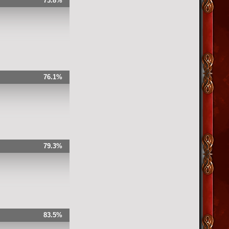
73.8%
76.1%
79.3%
83.5%