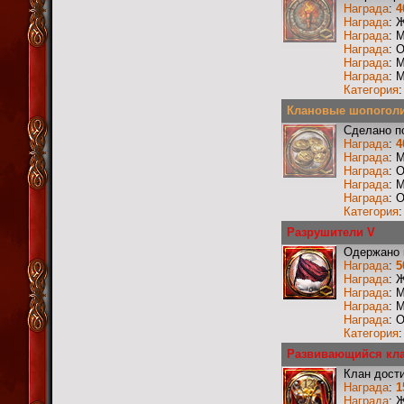
Награда
:
4
Награда
: 
Награда
: 
Награда
: 
Награда
: 
Награда
: 
Категория
Клановые шопоголи
Сделано п
Награда
:
4
Награда
: 
Награда
: 
Награда
: 
Награда
: 
Категория
Разрушители V
Одержано 
Награда
:
5
Награда
: 
Награда
: 
Награда
: 
Награда
: 
Категория
Развивающийся кл
Клан дости
Награда
:
1
Награда
: 