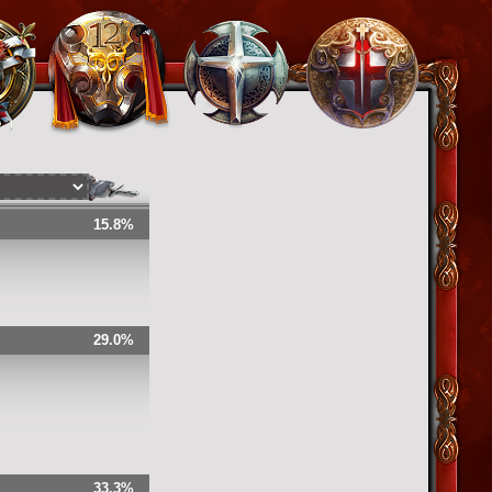
15.8%
29.0%
33.3%