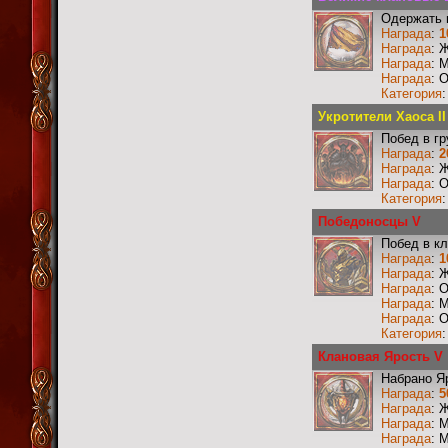
Одержать 
Награда
:
1
Награда
: 
Награда
: 
Награда
: 
Категория
Укротители Хаоса II
Побед в г
Награда
:
2
Награда
: 
Награда
: 
Категория
Победоносцы V
Побед в к
Награда
:
1
Награда
: 
Награда
: 
Награда
: 
Награда
: 
Категория
Клановая Ярость V
Набрано Я
Награда
:
5
Награда
: 
Награда
: 
Награда
: 