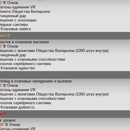
0
Очков
Жетоны единения VR
Монета Общества Валерьяна
Очищенный дар
Мешочек с осколками
Медные сантимы
: Клановые набеги
ки IV
окупок в клановом магазине
0
Очков
Мешочек с монетами Общества Валерьяна (1000 штук внутри)
Очищенный дар
Мешочек с клановыми способностями
Осколок серебряного сантима
: Клановое единство
побед в клановых нападениях и вызовах
0
Очков
Жетоны единения VR
Мешочек с монетами Общества Валерьяна (1000 штук внутри)
Мешочек с клановыми способностями
Осколок серебряного сантима
: Клановая доблесть
ан V
г уровня
50
Очков
Жетоны единения VR