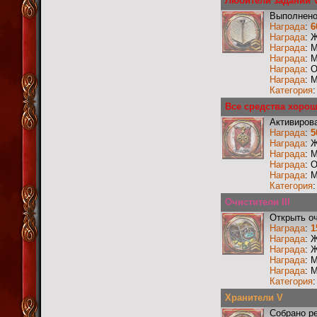
Любители заданий 
Выполнено
Награда
:
6
Награда
: 
Награда
: 
Награда
: 
Награда
: 
Награда
: 
Категория
Все средства хорош
Активиров
Награда
:
5
Награда
: 
Награда
: 
Награда
: 
Награда
: 
Категория
Очистители III
Открыть о
Награда
:
1
Награда
: 
Награда
: 
Награда
: 
Награда
: 
Категория
Хранители V
Собрано р