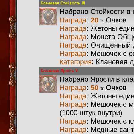
Клановая Стойкость III
Набрано Стойкости в 
:
Очков
Награда
20
: Жетоны еди
Награда
: Монета Общ
Награда
: Очищенный 
Награда
: Мешочек с 
Награда
: Клановая 
Категория
Клановая Ярость V
Набрано Ярости в кл
:
Очков
Награда
50
: Жетоны еди
Награда
: Мешочек с 
Награда
(1000 штук внутри)
: Мешочек с 
Награда
: Медные сан
Награда