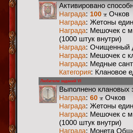
Активировано способ
:
Очков
Награда
100
: Жетоны еди
Награда
: Мешочек с 
Награда
(1000 штук внутри)
: Очищенный 
Награда
: Мешочек с 
Награда
: Медные сан
Награда
: Клановое 
Категория
Любители заданий VI
Выполнено клановых 
:
Очков
Награда
60
: Жетоны еди
Награда
: Мешочек с 
Награда
(1000 штук внутри)
: Монета Общ
Награда