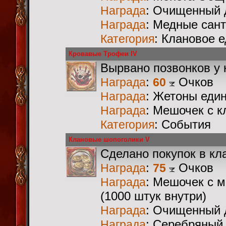
: Очищенный 
Награда
: Медные сан
Награда
: Клановое 
Категория
Кровавые Трофеи IV
Вырвано позвонков у 
:
Очков
Награда
60
: Жетоны еди
Награда
: Мешочек с 
Награда
: События
Категория
Клановые шопоголики V
Сделано покупок в кл
:
Очков
Награда
75
: Мешочек с 
Награда
(1000 штук внутри)
: Очищенный 
Награда
: Серебряный
Награда