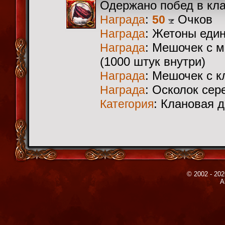
Одержано побед в кл
:
Очков
Награда
50
: Жетоны еди
Награда
: Мешочек с 
Награда
(1000 штук внутри)
: Мешочек с 
Награда
: Осколок сер
Награда
: Клановая 
Категория
© 2002 - 202
A