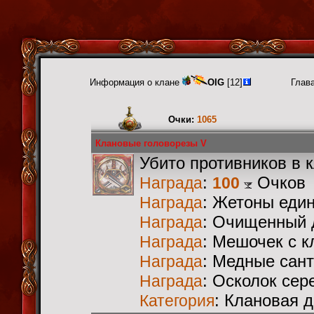
Информация о клане
OIG
[12]
Глав
Очки:
1065
Клановые головорезы V
Убито противников в 
:
Очков
Награда
100
: Жетоны еди
Награда
: Очищенный 
Награда
: Мешочек с 
Награда
: Медные сан
Награда
: Осколок сер
Награда
: Клановая 
Категория