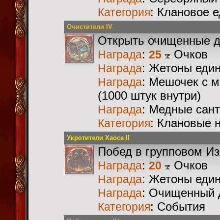
: Клановое 
Категория
Очистители IV
Открыть очищенные 
:
Очков
Награда
25
: Жетоны еди
Награда
: Мешочек с 
Награда
(1000 штук внутри)
: Медные сан
Награда
: Клановые 
Категория
Укротители Хаоса II
Побед в групповом И
:
Очков
Награда
20
: Жетоны еди
Награда
: Очищенный 
Награда
: События
Категория