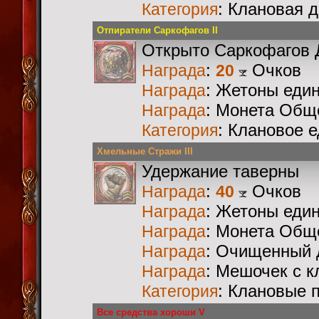
: Клановая 
Категория
Отпиратели Саркофагов II
Открыто Саркофагов 
:
Очков
Награда
20
: Жетоны еди
Награда
: Монета Общ
Награда
: Клановое 
Категория
Хмельные Стражи III
Удержание таверны
:
Очков
Награда
40
: Жетоны еди
Награда
: Монета Общ
Награда
: Очищенный 
Награда
: Мешочек с 
Награда
: Клановые 
Категория
Все средства хороши V