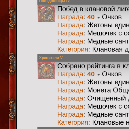
Победоносцы IV
Побед в клановой лиг
:
Очков
Награда
40
: Жетоны еди
Награда
: Мешочек с 
Награда
: Медные сан
Награда
: Клановая 
Категория
Хранители V
Собрано рейтинга в к
:
Очков
Награда
40
: Жетоны еди
Награда
: Монета Общ
Награда
: Очищенный 
Награда
: Мешочек с 
Награда
: Медные сан
Награда
: Клановые 
Категория