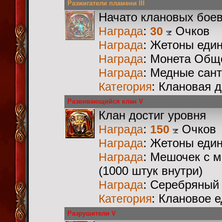
Разжигатели пламени III
Начато клановых бое
:
Очков
Награда
30
: Жетоны еди
Награда
: Монета Общ
Награда
: Медные сан
Награда
: Клановая 
Категория
Развивающийся клан V
Клан достиг уровня
:
Очков
Награда
150
: Жетоны еди
Награда
: Мешочек с 
Награда
(1000 штук внутри)
: Серебряный
Награда
: Клановое 
Категория
Разрушители V