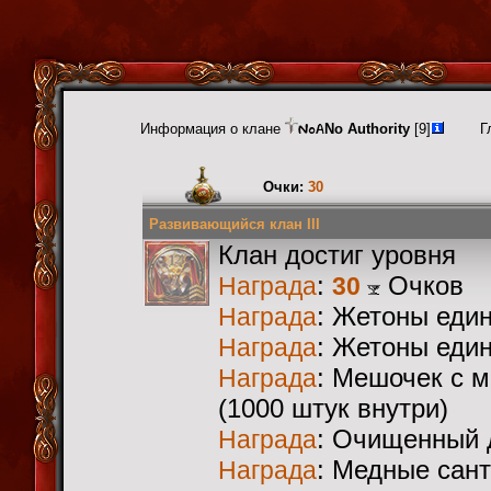
Информация о клане
No Authority
[9]
Г
Очки:
30
Развивающийся клан III
Клан достиг уровня
:
Очков
Награда
30
: Жетоны еди
Награда
: Жетоны еди
Награда
: Мешочек с 
Награда
(1000 штук внутри)
: Очищенный 
Награда
: Медные сан
Награда