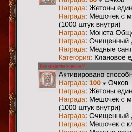
: Жетоны еди
Награда
: Мешочек с 
Награда
(1000 штук внутри)
: Монета Общ
Награда
: Очищенный 
Награда
: Медные сан
Награда
: Клановое 
Категория
Все средства хороши V
Активировано способ
:
Очков
Награда
100
: Жетоны еди
Награда
: Мешочек с 
Награда
(1000 штук внутри)
: Очищенный 
Награда
: Мешочек с 
Награда