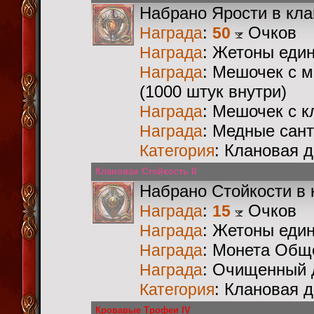
Набрано Ярости в кл
:
Очков
Награда
50
: Жетоны еди
Награда
: Мешочек с 
Награда
(1000 штук внутри)
: Мешочек с 
Награда
: Медные сан
Награда
: Клановая 
Категория
Клановая Стойкость II
Набрано Стойкости в 
:
Очков
Награда
15
: Жетоны еди
Награда
: Монета Общ
Награда
: Очищенный 
Награда
: Клановая 
Категория
Кровавые Трофеи IV