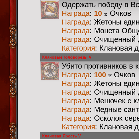
Одержать победу в В
:
Очков
Награда
10
: Жетоны еди
Награда
: Монета Общ
Награда
: Очищенный 
Награда
: Клановая 
Категория
Клановые головорезы V
Убито противников в 
:
Очков
Награда
100
: Жетоны еди
Награда
: Очищенный 
Награда
: Мешочек с 
Награда
: Медные сан
Награда
: Осколок сер
Награда
: Клановая 
Категория
Клановая Ярость V