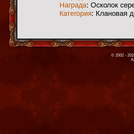
: Осколок сер
Награда
: Клановая 
Категория
© 2002 - 202
A