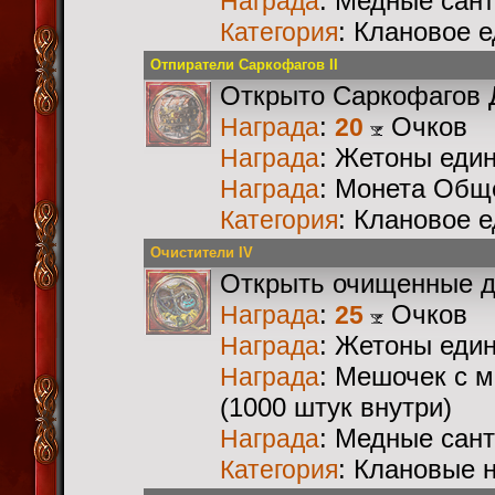
: Медные сан
Награда
: Клановое 
Категория
Отпиратели Саркофагов II
Открыто Саркофагов 
:
Очков
Награда
20
: Жетоны еди
Награда
: Монета Общ
Награда
: Клановое 
Категория
Очистители IV
Открыть очищенные 
:
Очков
Награда
25
: Жетоны еди
Награда
: Мешочек с 
Награда
(1000 штук внутри)
: Медные сан
Награда
: Клановые 
Категория