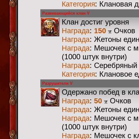
: Клановая 
Категория
Развивающийся клан V
Клан достиг уровня
:
Очков
Награда
150
: Жетоны еди
Награда
: Мешочек с 
Награда
(1000 штук внутри)
: Серебряный
Награда
: Клановое 
Категория
Разрушители V
Одержано побед в кл
:
Очков
Награда
50
: Жетоны еди
Награда
: Мешочек с 
Награда
(1000 штук внутри)
: Мешочек с 
Награда