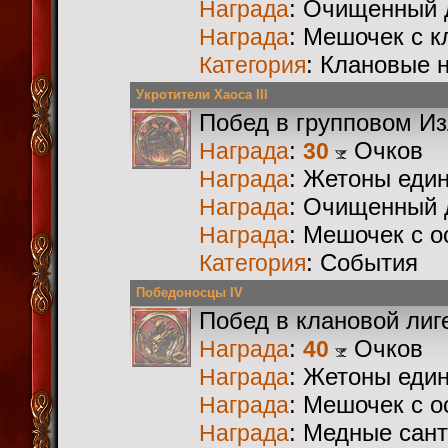
: Очищенный 
Награда
: Мешочек с 
Награда
: Клановые 
Категория
Укротители Хаоса III
Побед в групповом И
:
Очков
Награда
30
: Жетоны еди
Награда
: Очищенный 
Награда
: Мешочек с 
Награда
: События
Категория
Победоносцы IV
Побед в клановой лиг
:
Очков
Награда
40
: Жетоны еди
Награда
: Мешочек с 
Награда
: Медные сан
Награда