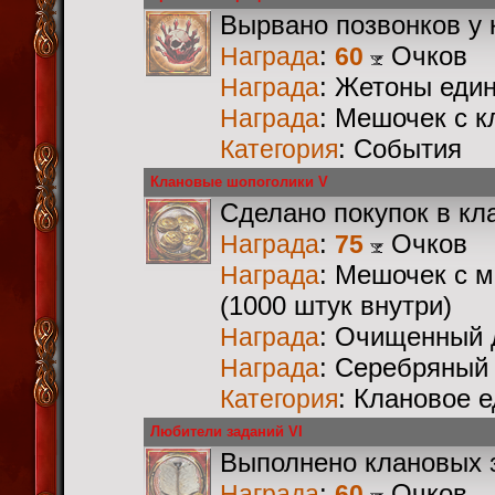
Вырвано позвонков у 
:
Очков
Награда
60
: Жетоны еди
Награда
: Мешочек с 
Награда
: События
Категория
Клановые шопоголики V
Сделано покупок в кл
:
Очков
Награда
75
: Мешочек с 
Награда
(1000 штук внутри)
: Очищенный 
Награда
: Серебряный
Награда
: Клановое 
Категория
Любители заданий VI
Выполнено клановых 
:
Очков
Награда
60