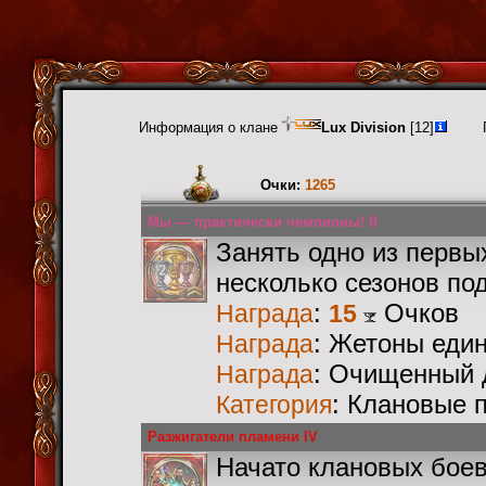
Информация о клане
Lux Division
[12]
Очки:
1265
Мы — практически чемпионы! II
Занять одно из первы
несколько сезонов по
:
Очков
Награда
15
: Жетоны еди
Награда
: Очищенный 
Награда
: Клановые 
Категория
Разжигатели пламени IV
Начато клановых бое