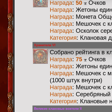
:
Очков
Награда
50
: Жетоны еди
Награда
: Монета Общ
Награда
: Мешочек с 
Награда
: Осколок сер
Награда
: Клановая 
Категория
Хранители VI
Собрано рейтинга в к
:
Очков
Награда
75
: Жетоны еди
Награда
: Мешочек с 
Награда
(1000 штук внутри)
: Мешочек с 
Награда
: Серебряный
Награда
: Клановые 
Категория
Великие клановые воители II