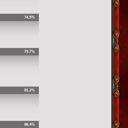
74.5%
79.7%
81.2%
88.4%