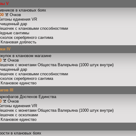
зы V
ивников в клановых боях
00
Очков
Жетоны единения VR
Очищенный дар
Мешочек с клановыми способностями
Медные сантимы
Осколок серебряного сантима
: Клановая доблесть
ки IV
окупок в клановом магазине
0
Очков
Мешочек с монетами Общества Валерьяна (1000 штук внутри)
Очищенный дар
Мешочек с клановыми способностями
Осколок серебряного сантима
: Клановое единство
гов III
аркофагов Доспехов Единства
0
Очков
Жетоны единения VR
Мешочек с монетами Общества Валерьяна (1000 штук внутри)
Мешочек с осколками
: Клановое единство
рости в клановых боях