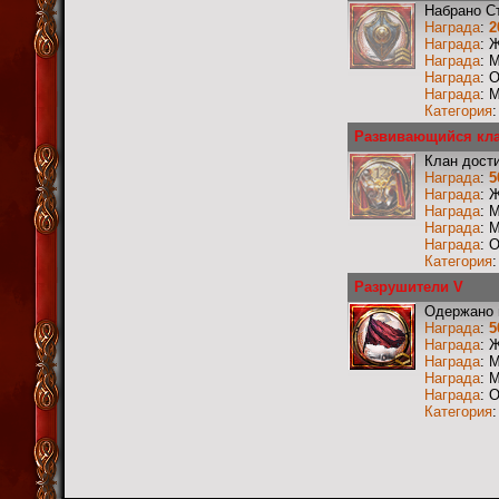
Набрано С
Награда
:
2
Награда
: 
Награда
: 
Награда
: 
Награда
: 
Категория
Развивающийся кла
Клан дости
Награда
:
5
Награда
: 
Награда
: 
Награда
: 
Награда
: 
Категория
Разрушители V
Одержано 
Награда
:
5
Награда
: 
Награда
: 
Награда
: 
Награда
: 
Категория