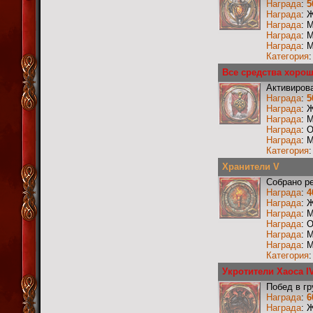
Награда
:
5
Награда
: 
Награда
: 
Награда
: 
Награда
: 
Категория
Все средства хорош
Активиров
Награда
:
5
Награда
: 
Награда
: 
Награда
: 
Награда
: 
Категория
Хранители V
Собрано р
Награда
:
4
Награда
: 
Награда
: 
Награда
: 
Награда
: 
Награда
: 
Категория
Укротители Хаоса I
Побед в г
Награда
:
6
Награда
: 