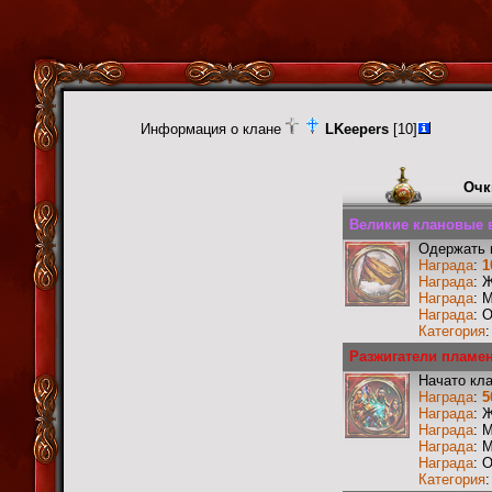
Информация о клане
LKeepers
[10]
Очк
Великие клановые в
Одержать 
Награда
:
1
Награда
: 
Награда
: 
Награда
: 
Категория
Разжигатели пламен
Начато кл
Награда
:
5
Награда
: 
Награда
: 
Награда
: 
Награда
: 
Категория