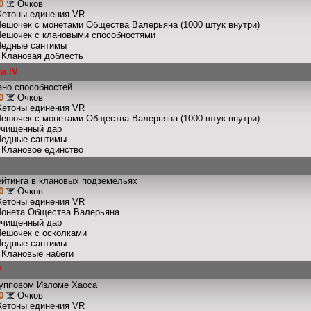
0
Очков
Жетоны единения VR
Мешочек с монетами Общества Валерьяна (1000 штук внутри)
Мешочек с клановыми способностями
Медные сантимы
: Клановая доблесть
и IV
ано способностей
0
Очков
Жетоны единения VR
Мешочек с монетами Общества Валерьяна (1000 штук внутри)
Очищенный дар
Медные сантимы
: Клановое единство
ейтинга в клановых подземельях
0
Очков
Жетоны единения VR
Монета Общества Валерьяна
Очищенный дар
Мешочек с осколками
Медные сантимы
: Клановые набеги
V
рупповом Изломе Хаоса
0
Очков
Жетоны единения VR