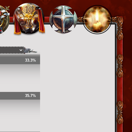
33.3%
35.7%