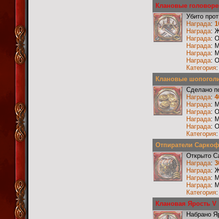
Клановые головоре
Убито прот
Награда
:
1
Награда
: 
Награда
: 
Награда
: 
Награда
: 
Награда
: 
Категория
Клановые шопоголи
Сделано п
Награда
:
4
Награда
: 
Награда
: 
Награда
: 
Награда
: 
Категория
Отпиратели Саркофа
Открыто С
Награда
:
3
Награда
: 
Награда
: 
Награда
: 
Категория
Клановая Ярость V
Набрано Я