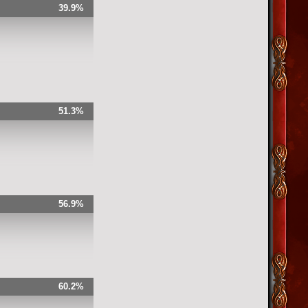
39.9%
51.3%
56.9%
60.2%