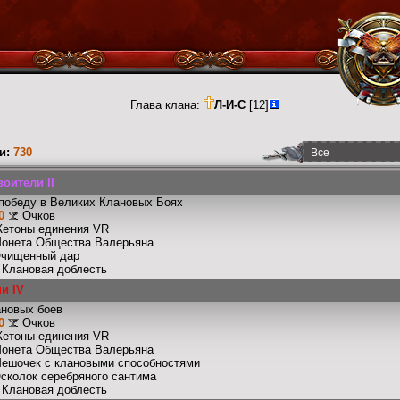
Глава клана:
Л-И-С
[12]
и:
730
оители II
победу в Великих Клановых Боях
0
Очков
Жетоны единения VR
Монета Общества Валерьяна
Очищенный дар
: Клановая доблесть
и IV
ановых боев
0
Очков
Жетоны единения VR
Монета Общества Валерьяна
Мешочек с клановыми способностями
Осколок серебряного сантима
: Клановая доблесть