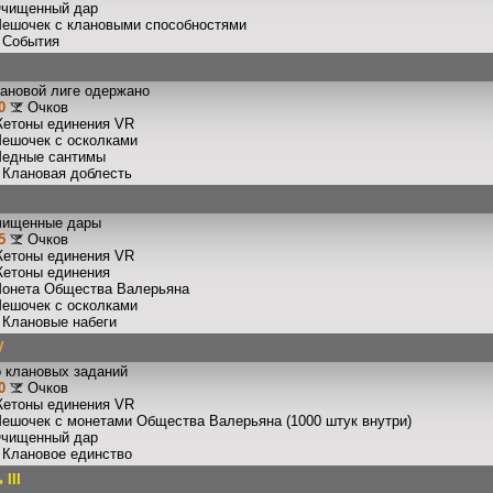
Очищенный дар
Мешочек с клановыми способностями
: События
лановой лиге одержано
0
Очков
Жетоны единения VR
Мешочек с осколками
Медные сантимы
: Клановая доблесть
чищенные дары
5
Очков
Жетоны единения VR
Жетоны единения
Монета Общества Валерьяна
Мешочек с осколками
: Клановые набеги
V
 клановых заданий
0
Очков
Жетоны единения VR
Мешочек с монетами Общества Валерьяна (1000 штук внутри)
Очищенный дар
: Клановое единство
III