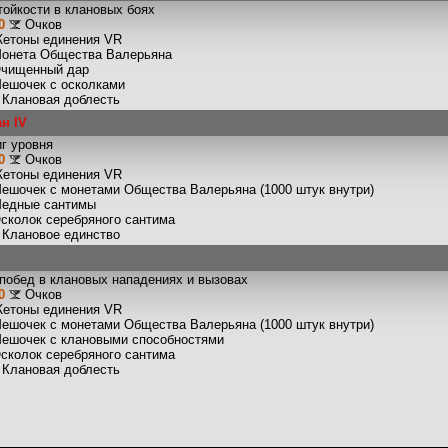
тойкости в клановых боях
0
Очков
Жетоны единения VR
Монета Общества Валерьяна
Очищенный дар
Мешочек с осколками
: Клановая доблесть
н IV
г уровня
0
Очков
Жетоны единения VR
Мешочек с монетами Общества Валерьяна (1000 штук внутри)
Медные сантимы
Осколок серебряного сантима
: Клановое единство
побед в клановых нападениях и вызовах
0
Очков
Жетоны единения VR
Мешочек с монетами Общества Валерьяна (1000 штук внутри)
Мешочек с клановыми способностями
Осколок серебряного сантима
: Клановая доблесть