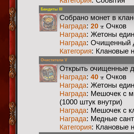
: События
Категория
Бандиты III
Собрано монет в кла
:
Очков
Награда
20
: Жетоны еди
Награда
: Очищенный 
Награда
: Клановые 
Категория
Очистители V
Открыть очищенные 
:
Очков
Награда
40
: Жетоны еди
Награда
: Мешочек с 
Награда
(1000 штук внутри)
: Мешочек с 
Награда
: Медные сан
Награда
: Клановые 
Категория