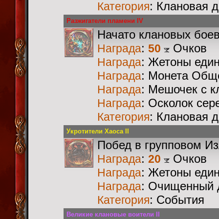
: Клановая 
Категория
Разжигатели пламени IV
Начато клановых бое
:
Очков
Награда
50
: Жетоны еди
Награда
: Монета Общ
Награда
: Мешочек с 
Награда
: Осколок сер
Награда
: Клановая 
Категория
Укротители Хаоса II
Побед в групповом И
:
Очков
Награда
20
: Жетоны еди
Награда
: Очищенный 
Награда
: События
Категория
Великие клановые воители II