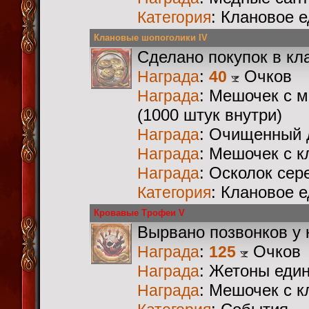
: Клановое 
Категория
Клановые шопоголики IV
Сделано покупок в кл
:
Очков
Награда
40
: Мешочек с 
Награда
(1000 штук внутри)
: Очищенный 
Награда
: Мешочек с 
Награда
: Осколок сер
Награда
: Клановое 
Категория
Кровавые Трофеи V
Вырвано позвонков у 
:
Очков
Награда
125
: Жетоны еди
Награда
: Мешочек с 
Награда