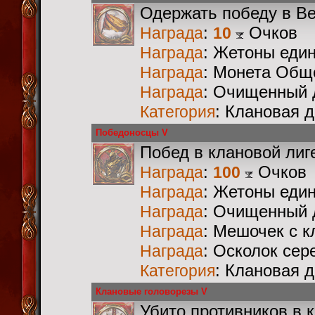
Одержать победу в В
:
Очков
Награда
10
: Жетоны еди
Награда
: Монета Общ
Награда
: Очищенный 
Награда
: Клановая 
Категория
Победоносцы V
Побед в клановой лиг
:
Очков
Награда
100
: Жетоны еди
Награда
: Очищенный 
Награда
: Мешочек с 
Награда
: Осколок сер
Награда
: Клановая 
Категория
Клановые головорезы V
Убито противников в 