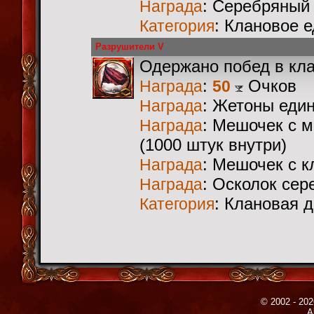
: Серебряный
Награда
: Клановое 
Категория
Разрушители V
Одержано побед в кл
:
Очков
Награда
50
: Жетоны еди
Награда
: Мешочек с 
Награда
(1000 штук внутри)
: Мешочек с 
Награда
: Осколок сер
Награда
: Клановая 
Категория
© 2002 - 202
A