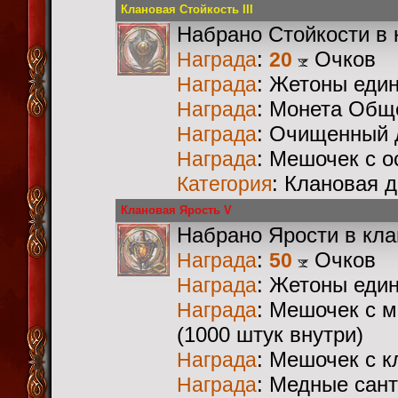
Клановая Стойкость III
Набрано Стойкости в 
:
Очков
Награда
20
: Жетоны еди
Награда
: Монета Общ
Награда
: Очищенный 
Награда
: Мешочек с 
Награда
: Клановая 
Категория
Клановая Ярость V
Набрано Ярости в кл
:
Очков
Награда
50
: Жетоны еди
Награда
: Мешочек с 
Награда
(1000 штук внутри)
: Мешочек с 
Награда
: Медные сан
Награда