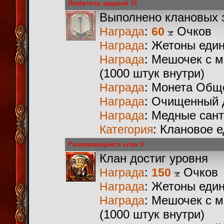
Любители заданий VI
Выполнено клановых 
:
Очков
Награда
60
: Жетоны еди
Награда
: Мешочек с 
Награда
(1000 штук внутри)
: Монета Общ
Награда
: Очищенный 
Награда
: Медные сан
Награда
: Клановое 
Категория
Развивающийся клан V
Клан достиг уровня
:
Очков
Награда
150
: Жетоны еди
Награда
: Мешочек с 
Награда
(1000 штук внутри)