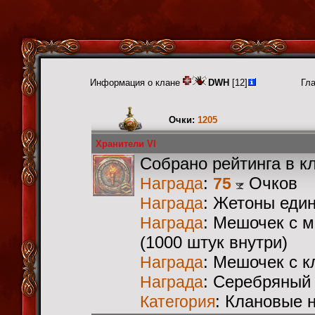
Информация о клане
DWH
[12]
Гл
Очки:
1205
Хранители VI
Собрано рейтинга в к
:
Очков
Награда
75
: Жетоны еди
Награда
: Мешочек с 
Награда
(1000 штук внутри)
: Мешочек с 
Награда
: Серебряный
Награда
: Клановые 
Категория