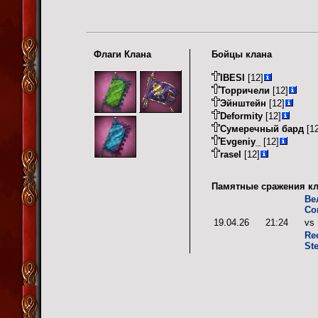
Флаги Клана
Бойцы клана
IBESI
[12]
Торричели
[12]
Эйнштейн
[12]
Deformity
[12]
Сумеречный бард
[12
Evgeniy_
[12]
rasel
[12]
Памятные сражения кл
Ве
Со
19.04.26
21:24
vs
Re
St