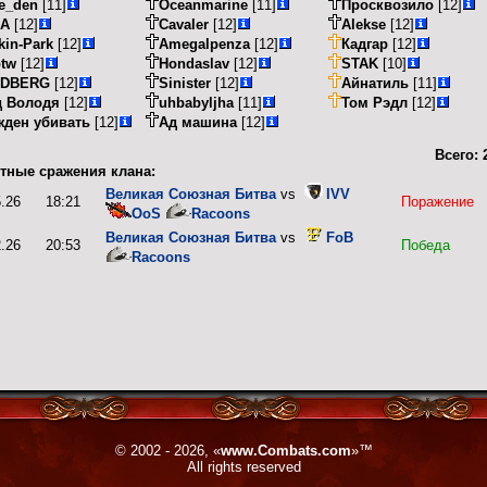
e_den
[11]
Oceanmarine
[11]
Просквозило
[12]
LA
[12]
Cavaler
[12]
Alekse
[12]
kin-Park
[12]
Amegalpenza
[12]
Кадгар
[12]
otw
[12]
Hondaslav
[12]
STAK
[10]
IDBERG
[12]
Sinister
[12]
Айнатиль
[11]
д Володя
[12]
uhbabyljha
[11]
Том Рэдл
[12]
жден убивать
[12]
Ад машина
[12]
Всего:
тные сражения клана:
Великая Союзная Битва
vs
IVV
5.26
18:21
Поражение
OoS
Racoons
Великая Союзная Битва
vs
FoB
2.26
20:53
Победа
Racoons
© 2002 - 2026, «
www.Combats.com
»™
All rights reserved