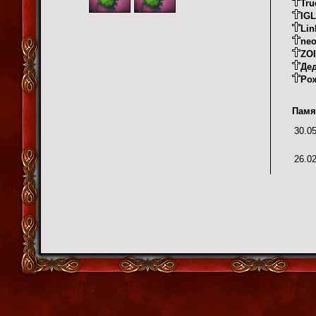
Tru
IG
Lin
ne
ZO
Де
Ро
Памя
30.0
26.0