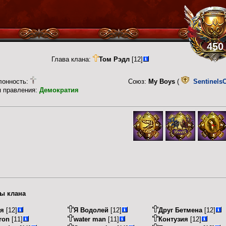
450
Глава клана:
Том Рэдл
[12]
лонность:
Союз:
My Boys
(
SentinelsO
п правления:
Демократия
ы клана
ся
[12]
Я Водолей
[12]
Друг Бетмена
[12]
ron
[11]
water man
[11]
Контузия
[12]