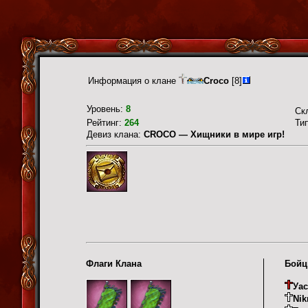
Информация о клане
Croco
[8]
Уровень:
8
Ск
Рейтинг:
264
Ти
Девиз клана:
CROCO — Хищники в мире игр!
Флаги Клана
Бойц
Уа
Nik