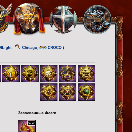
fLight
,
Chicago
,
CROCO
)
Завоеванные Флаги