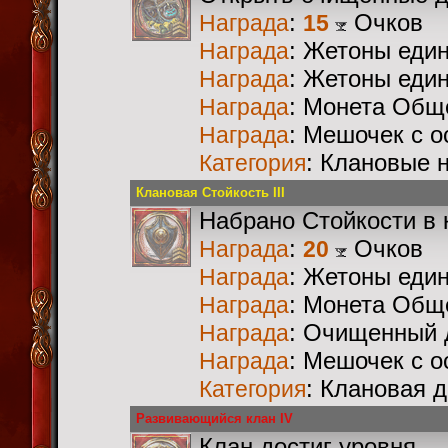
:
Очков
Награда
15
: Жетоны еди
Награда
: Жетоны еди
Награда
: Монета Общ
Награда
: Мешочек с 
Награда
: Клановые 
Категория
Клановая Стойкость III
Набрано Стойкости в 
:
Очков
Награда
20
: Жетоны еди
Награда
: Монета Общ
Награда
: Очищенный 
Награда
: Мешочек с 
Награда
: Клановая 
Категория
Развивающийся клан IV
Клан достиг уровня