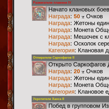
Разжигатели пламени IV
Начато клановых бое
:
Очков
Награда
50
: Жетоны еди
Награда
: Монета Общ
Награда
: Мешочек с 
Награда
: Осколок сер
Награда
: Клановая 
Категория
Отпиратели Саркофагов II
Открыто Саркофагов 
:
Очков
Награда
20
: Жетоны еди
Награда
: Монета Общ
Награда
: Клановое 
Категория
Укротители Хаоса II
Побед в групповом И