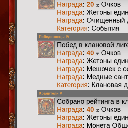
:
Очков
Награда
20
: Жетоны еди
Награда
: Очищенный 
Награда
: События
Категория
Победоносцы IV
Побед в клановой лиг
:
Очков
Награда
40
: Жетоны еди
Награда
: Мешочек с 
Награда
: Медные сан
Награда
: Клановая 
Категория
Хранители V
Собрано рейтинга в к
:
Очков
Награда
40
: Жетоны еди
Награда
: Монета Общ
Награда