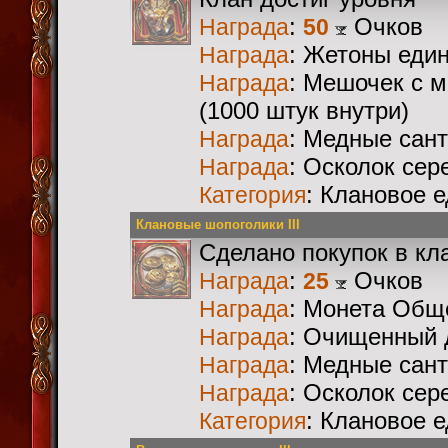
:
Очков
Награда
50
: Жетоны еди
Награда
: Мешочек с 
Награда
(1000 штук внутри)
: Медные сан
Награда
: Осколок сер
Награда
: Клановое 
Категория
Клановые шопоголики III
Сделано покупок в кл
:
Очков
Награда
25
: Монета Общ
Награда
: Очищенный 
Награда
: Медные сан
Награда
: Осколок сер
Награда
: Клановое 
Категория