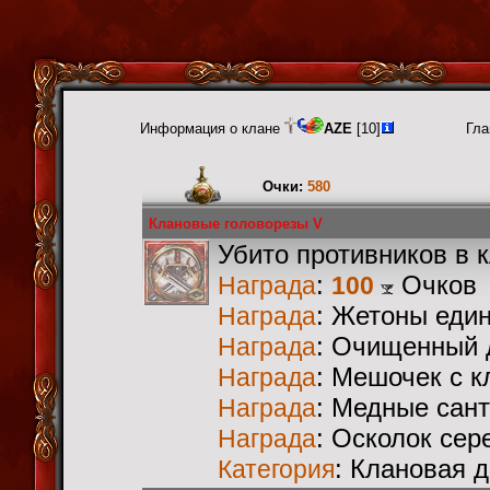
Информация о клане
AZE
[10]
Гла
Очки:
580
Клановые головорезы V
Убито противников в 
:
Очков
Награда
100
: Жетоны еди
Награда
: Очищенный 
Награда
: Мешочек с 
Награда
: Медные сан
Награда
: Осколок сер
Награда
: Клановая 
Категория