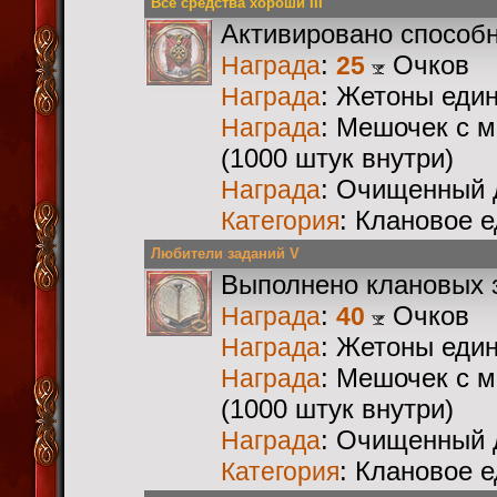
Все средства хороши III
Активировано способ
:
Очков
Награда
25
: Жетоны еди
Награда
: Мешочек с 
Награда
(1000 штук внутри)
: Очищенный 
Награда
: Клановое 
Категория
Любители заданий V
Выполнено клановых 
:
Очков
Награда
40
: Жетоны еди
Награда
: Мешочек с 
Награда
(1000 штук внутри)
: Очищенный 
Награда
: Клановое 
Категория