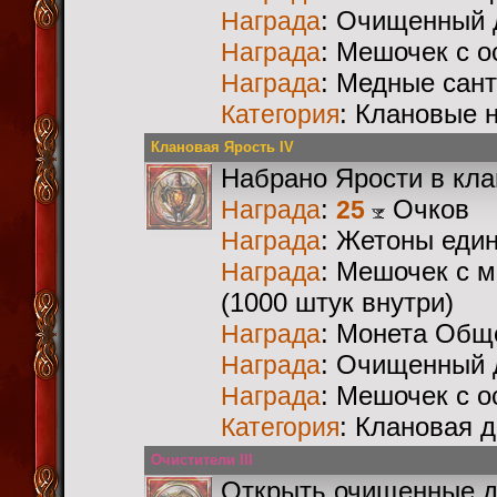
: Очищенный 
Награда
: Мешочек с 
Награда
: Медные сан
Награда
: Клановые 
Категория
Клановая Ярость IV
Набрано Ярости в кл
:
Очков
Награда
25
: Жетоны еди
Награда
: Мешочек с 
Награда
(1000 штук внутри)
: Монета Общ
Награда
: Очищенный 
Награда
: Мешочек с 
Награда
: Клановая 
Категория
Очистители III
Открыть очищенные 