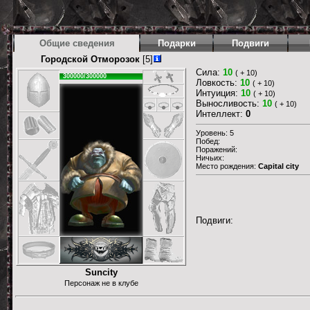
Общие сведения
Подарки
Подвиги
Городской Отморозок
[5]
Сила:
10
( + 10)
300000/300000
Ловкость:
10
( + 10)
Интуиция:
10
( + 10)
Выносливость:
10
( + 10)
Интеллект:
0
Уровень: 5
Побед:
Поражений:
Ничьих:
Место рождения:
Capital city
Подвиги:
Suncity
Персонаж не в клубе