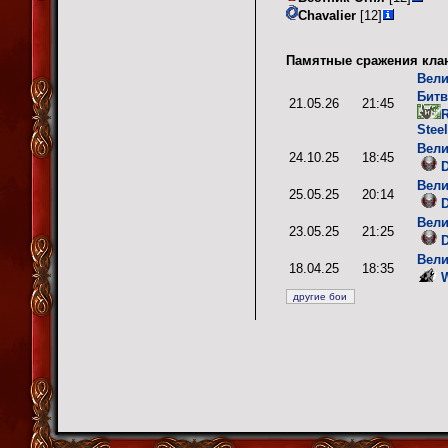
Chavalier
[12]
Памятные сражения кла
Вели
Битв
21.05.26
21:45
R
Stee
Вели
24.10.25
18:45
D
Вели
25.05.25
20:14
D
Вели
23.05.25
21:25
D
Вели
18.04.25
18:35
W