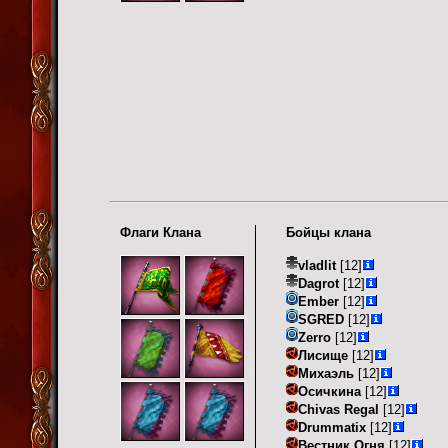
Флаги Клана
Бойцы клана
vladlit
[12]
Dagrot
[12]
Ember
[12]
SGRED
[12]
Zerro
[12]
Лисище
[12]
Михаэль
[12]
Осичкина
[12]
Chivas Regal
[12]
Drummatix
[12]
Вестник Огня
[12]