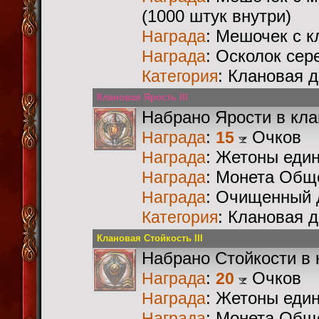
(1000 штук внутри)
: Мешочек с 
Награда
: Осколок сер
Награда
: Клановая 
Категория
Клановая Ярость III
Набрано Ярости в кл
:
Очков
Награда
15
: Жетоны еди
Награда
: Монета Общ
Награда
: Очищенный 
Награда
: Клановая 
Категория
Клановая Стойкость III
Набрано Стойкости в 
:
Очков
Награда
20
: Жетоны еди
Награда
: Монета Общ
Награда