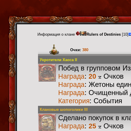
Информация о клане
Rulers of Destinies
[10]
Очки:
380
Укротители Хаоса II
Побед в групповом И
:
Очков
Награда
20
: Жетоны еди
Награда
: Очищенный 
Награда
: События
Категория
Клановые шопоголики III
Сделано покупок в кл
:
Очков
Награда
25