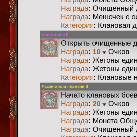
: Очищенный 
Награда
: Мешочек с 
Награда
: Клановая 
Категория
Очистители II
Открыть очищенные 
:
Очков
Награда
10
: Жетоны еди
Награда
: Жетоны еди
Награда
: Клановые 
Категория
Разжигатели пламени II
Начато клановых бое
:
Очков
Награда
20
: Жетоны еди
Награда
: Монета Общ
Награда
: Очищенный 
Награда