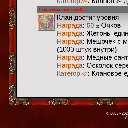
: Клановая 
Категория
Развивающийся клан IV
Клан достиг уровня
:
Очков
Награда
50
: Жетоны еди
Награда
: Мешочек с 
Награда
(1000 штук внутри)
: Медные сан
Награда
: Осколок сер
Награда
: Клановое 
Категория
© 2002 - 202
A