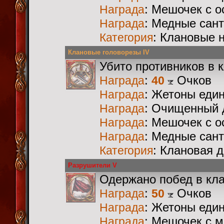
: Мешочек с 
Награда
: Медные сан
Награда
: Клановые 
Категория
Клановые головорезы IV
Убито противников в 
:
Очков
Награда
40
: Жетоны еди
Награда
: Очищенный 
Награда
: Мешочек с 
Награда
: Медные сан
Награда
: Клановая 
Категория
Разрушители V
Одержано побед в кл
:
Очков
Награда
50
: Жетоны еди
Награда
: Мешочек с 
Награда