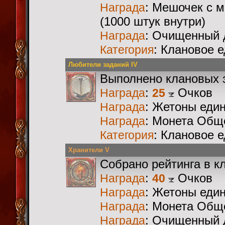
: Мешочек с 
Награда
(1000 штук внутри)
: Очищенный 
Награда
: Клановое 
Категория
Любители заданий IV
Выполнено клановых 
:
Очков
Награда
25
: Жетоны еди
Награда
: Монета Общ
Награда
: Клановое 
Категория
Хранители V
Собрано рейтинга в к
:
Очков
Награда
40
: Жетоны еди
Награда
: Монета Общ
Награда
: Очищенный 
Награда