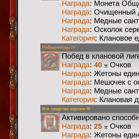
: Монета Общ
Награда
: Очищенный 
Награда
: Медные сан
Награда
: Осколок сер
Награда
: Клановое 
Категория
Победоносцы IV
Побед в клановой лиг
:
Очков
Награда
40
: Жетоны еди
Награда
: Мешочек с 
Награда
: Медные сан
Награда
: Клановая 
Категория
Все средства хороши III
Активировано способ
:
Очков
Награда
25
: Жетоны еди
Награда