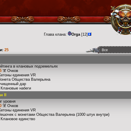
Глава клана:
Orga
[12]
и:
25
ейтинга в клановых подземельях
5
Очков
Жетоны единения VR
Монета Общества Валерьяна
Очищенный дар
: Клановые набеги
н II
г уровня
0
Очков
Жетоны единения VR
Мешочек с монетами Общества Валерьяна (1000 штук внутри)
: Клановое единство