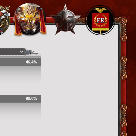
46.4%
90.0%