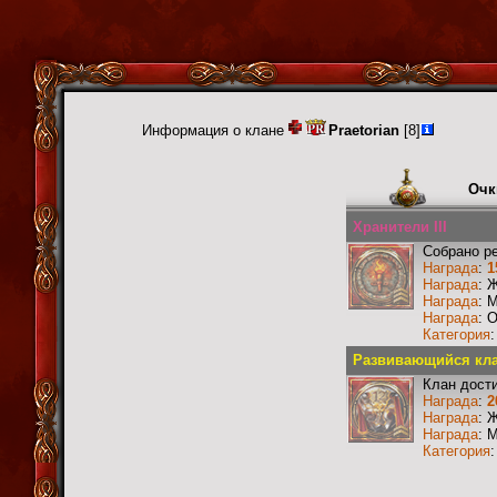
Информация о клане
Praetorian
[8]
Очк
Хранители III
Собрано р
Награда
:
1
Награда
: 
Награда
: 
Награда
: 
Категория
Развивающийся кла
Клан дости
Награда
:
2
Награда
: 
Награда
: 
Категория